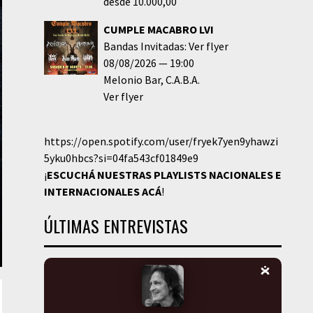
desde 10.000,00
CUMPLE MACABRO LVI
Bandas Invitadas: Ver flyer
08/08/2026
19:00
Melonio Bar
C.A.B.A.
Ver flyer
https://open.spotify.com/user/fryek7yen9yhawzi
5yku0hbcs?si=04fa543cf01849e9
¡
ESCUCHÁ NUESTRAS PLAYLISTS NACIONALES E
INTERNACIONALES
ACÁ
!
ÚLTIMAS ENTREVISTAS