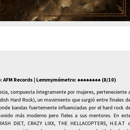
o: AFM Records |
Lemmymómetro
: ♠♠♠♠
♠♠♠♠ (8
/10)
ecia, compuesta íntegramente por mujeres, perteneciente 
sh Hard Rock), un movimiento que surgió entre finales d
donde bandas fuertemente influenciadas por el hard rock d
n sonido más moderno pero fieles a sus mentores. En est
ASH DIET, CRAZY LIXX, THE HELLACOPTERS, H.E.A.T 