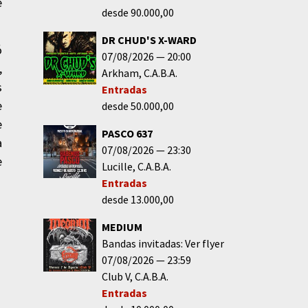
e
desde 90.000,00
DR CHUD'S X-WARD
ó
07/08/2026
20:00
,
Arkham
C.A.B.A.
s
Entradas
e
desde 50.000,00
e
PASCO 637
a
07/08/2026
23:30
e
Lucille
C.A.B.A.
Entradas
desde 13.000,00
MEDIUM
Bandas invitadas: Ver flyer
07/08/2026
23:59
Club V
C.A.B.A.
Entradas