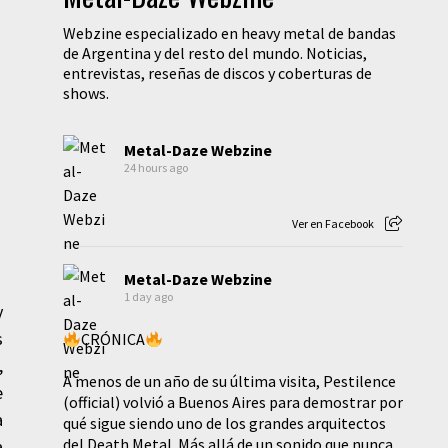
Webzine especializado en heavy metal de bandas
de Argentina y del resto del mundo. Noticias,
entrevistas, reseñas de discos y coberturas de
shows.
Metal-Daze Webzine
24 hours ago
Ver en Facebook
Metal-Daze Webzine
1 day ago
y
s
CRÓNICA
,
A menos de un año de su última visita, Pestilence
e
(official) volvió a Buenos Aires para demostrar por
a
qué sigue siendo uno de los grandes arquitectos
del Death Metal. Más allá de un sonido que nunca
a