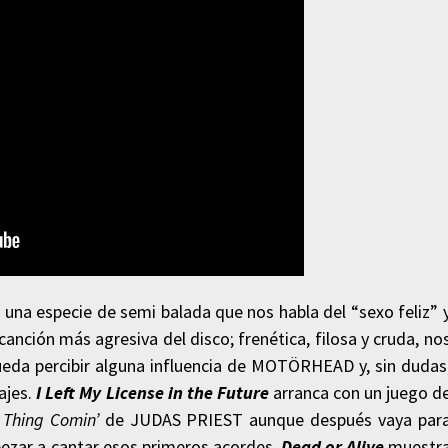
n una especie de semi balada que nos habla del “sexo feliz” 
canción más agresiva del disco; frenética, filosa y cruda, no
 pueda percibir alguna influencia de MOTÖRHEAD y, sin dudas
ajes.
I Left My License
in the Future
arranca con un juego d
 Thing Comin’
de JUDAS PRIEST aunque después vaya par
pezar a cantar esos primeros acordes.
Dead or Alive
muestr