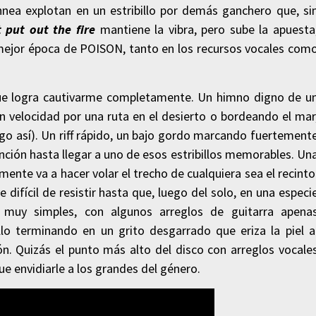
innea explotan en un estribillo por demás ganchero que, si
t put out the fire
mantiene la vibra, pero sube la apuesta
la mejor época de POISON, tanto en los recursos vocales com
ue logra cautivarme completamente. Un himno digno de u
an velocidad por una ruta en el desierto o bordeando el mar
go así). Un riff rápido, un bajo gordo marcando fuertement
anción hasta llegar a uno de esos estribillos memorables. Un
mente va a hacer volar el trecho de cualquiera sea el recinto
difícil de resistir hasta que, luego del solo, en una especi
 muy simples, con algunos arreglos de guitarra apena
billo terminando en un grito desgarrado que eriza la piel a
ón. Quizás el punto más alto del disco con arreglos vocale
e envidiarle a los grandes del género.