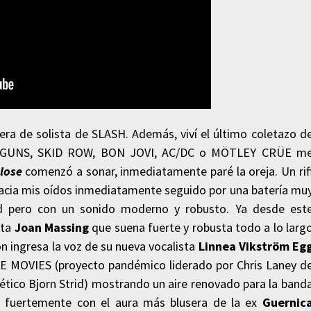
ra de solista de SLASH. Además, viví el último coletazo d
mo GUNS, SKID ROW, BON JOVI, AC/DC o MÖTLEY CRÜE m
lose
comenzó a sonar, inmediatamente paré la oreja. Un rif
 hacia mis oídos inmediatamente seguido por una batería mu
dd pero con un sonido moderno y robusto. Ya desde est
sta
Joan Massing
que suena fuerte y robusta todo a lo larg
ón ingresa la voz de su nueva vocalista
Linnea Vikström Eg
 MOVIES (proyecto pandémico liderado por Chris Laney d
tico Bjorn Strid) mostrando un aire renovado para la band
 fuertemente con el aura más blusera de la ex
Guernic