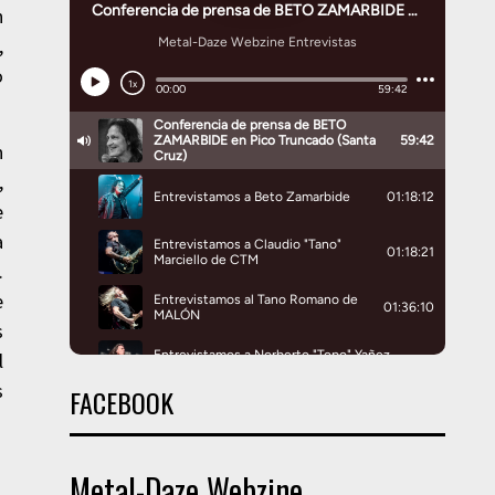
n
,
o
n
,
e
a
.
e
s
l
s
FACEBOOK
Metal-Daze Webzine