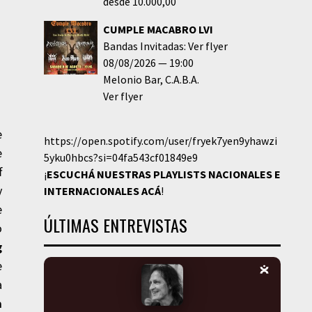
desde 10.000,00
CUMPLE MACABRO LVI
Bandas Invitadas: Ver flyer
08/08/2026
19:00
Melonio Bar
C.A.B.A.
Ver flyer
e
https://open.spotify.com/user/fryek7yen9yhawzi
e
5yku0hbcs?si=04fa543cf01849e9
f
¡
ESCUCHÁ NUESTRAS PLAYLISTS NACIONALES E
y
INTERNACIONALES
ACÁ
!
e
ÚLTIMAS ENTREVISTAS
o
g
e
a
a