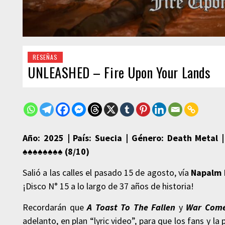
RESEÑAS
UNLEASHED – Fire Upon Your Lands
Año: 2025 | País: Suecia | Género: Death Metal 
♠♠♠♠♠♠
♠♠ (8
/10)
Salió a las calles el pasado 15 de agosto, vía
Napalm 
¡Disco N° 15 a lo largo de 37 años de historia!
Recordarán que
A Toast To The Fallen
y
War Come
adelanto, en plan “lyric video”, para que los fans y l