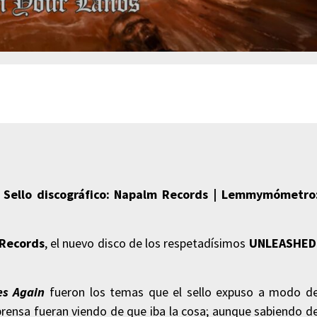
| Sello discográfico: Napalm Records |
Lemmymómetro
Records
, el nuevo disco de los respetadísimos
UNLEASHED
s Again
fueron los temas que el sello expuso a modo d
a prensa fueran viendo de que iba la cosa; aunque sabiendo d