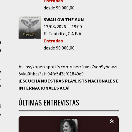
Entradas
desde 90.000,00
SWALLOW THE SUN
13/08/2026
19:00
El Teatrito
C.A.B.A.
Entradas
n
desde 90.000,00
a
https://open.spotify.com/user/fryek7yen9yhawzi
,
5yku0hbcs?si=04fa543cf01849e9
.
¡
ESCUCHÁ NUESTRAS PLAYLISTS NACIONALES E
y
INTERNACIONALES
ACÁ
!
ÚLTIMAS ENTREVISTAS
i
o