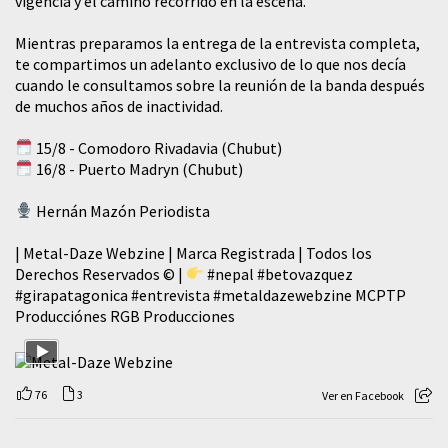
vigencia y el camino recorrido en la escena.
Mientras preparamos la entrega de la entrevista completa,
te compartimos un adelanto exclusivo de lo que nos decía
cuando le consultamos sobre la reunión de la banda después
de muchos años de inactividad.
15/8 - Comodoro Rivadavia (Chubut)
16/8 - Puerto Madryn (Chubut)
Hernán Mazón Periodista
| Metal-Daze Webzine | Marca Registrada | Todos los
Derechos Reservados © |
#nepal
#betovazquez
#girapatagonica
#entrevista
#metaldazewebzine
MCPTP
Producciónes RGB Producciones
76
3
Ver en Facebook