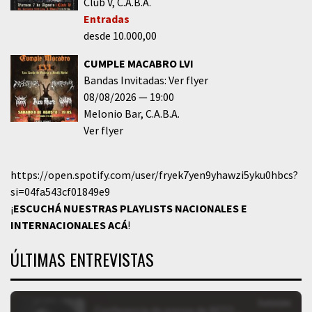
Club V
C.A.B.A.
Entradas
desde 10.000,00
CUMPLE MACABRO LVI
Bandas Invitadas: Ver flyer
08/08/2026
19:00
Melonio Bar
C.A.B.A.
Ver flyer
https://open.spotify.com/user/fryek7yen9yhawzi5yku0hbcs?
si=04fa543cf01849e9
¡
ESCUCHÁ NUESTRAS PLAYLISTS NACIONALES E
INTERNACIONALES
ACÁ
!
ÚLTIMAS ENTREVISTAS