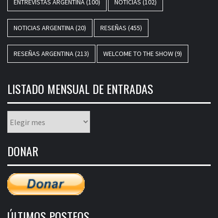
ENTREVISTAS ARGENTINA
(100)
NOTICIAS
(102)
NOTICIAS ARGENTINA
(20)
RESEÑAS
(455)
RESEÑAS ARGENTINA
(213)
WELCOME TO THE SHOW
(9)
LISTADO MENSUAL DE ENTRADAS
Listado
mensual
de
DONAR
entradas
ÚLTIMOS POSTEOS