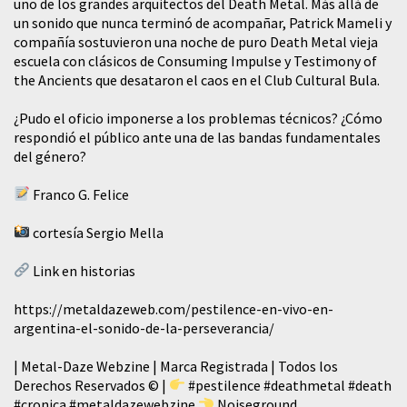
uno de los grandes arquitectos del Death Metal. Más allá de
un sonido que nunca terminó de acompañar, Patrick Mameli y
compañía sostuvieron una noche de puro Death Metal vieja
escuela con clásicos de Consuming Impulse y Testimony of
the Ancients que desataron el caos en el Club Cultural Bula.
¿Pudo el oficio imponerse a los problemas técnicos? ¿Cómo
respondió el público ante una de las bandas fundamentales
del género?
Franco G. Felice
cortesía Sergio Mella
Link en historias
https://metaldazeweb.com/pestilence-en-vivo-en-
argentina-el-sonido-de-la-perseverancia/
| Metal-Daze Webzine | Marca Registrada | Todos los
Derechos Reservados © |
#pestilence
#deathmetal
#death
#cronica
#metaldazewebzine
Noiseground