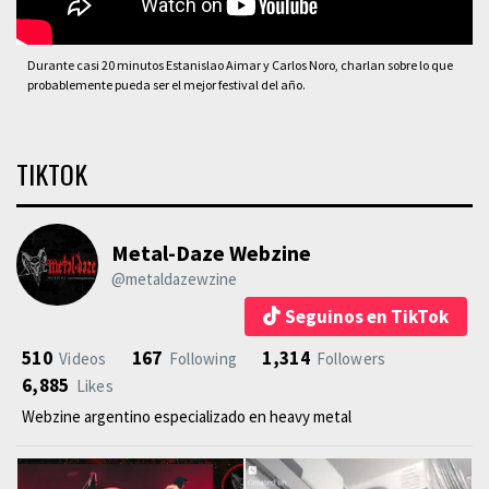
Durante casi 20 minutos Estanislao Aimar y Carlos Noro, charlan sobre lo que
probablemente pueda ser el mejor festival del año.
TIKTOK
Metal-Daze Webzine
@metaldazewzine
Seguinos en TikTok
510
167
1,314
Videos
Following
Followers
6,885
Likes
Webzine argentino especializado en heavy metal