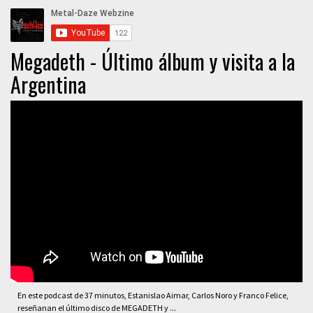
Megadeth - Último álbum y visita a la
Argentina
En este podcast de 37 minutos, Estanislao Aimar, Carlos Noro y Franco Felice,
reseñanan el último disco de MEGADETH y ...