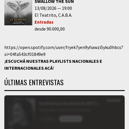
SWALLOW THE SUN
13/08/2026
19:00
El Teatrito
C.A.B.A.
Entradas
desde 90.000,00
https://open.spotify.com/user/fryek7yen9yhawzi5yku0hbcs?
si=04fa543cf01849e9
¡
ESCUCHÁ NUESTRAS PLAYLISTS NACIONALES E
INTERNACIONALES
ACÁ
!
ÚLTIMAS ENTREVISTAS