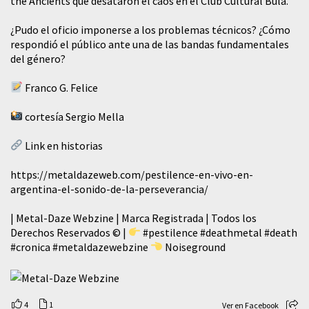
the Ancients que desataron el caos en el Club Cultural Bula.
¿Pudo el oficio imponerse a los problemas técnicos? ¿Cómo
respondió el público ante una de las bandas fundamentales
del género?
Franco G. Felice
cortesía Sergio Mella
Link en historias
https://metaldazeweb.com/pestilence-en-vivo-en-
argentina-el-sonido-de-la-perseverancia/
| Metal-Daze Webzine | Marca Registrada | Todos los
Derechos Reservados © |
#pestilence
#deathmetal
#death
#cronica
#metaldazewebzine
Noiseground
4
1
Ver en Facebook