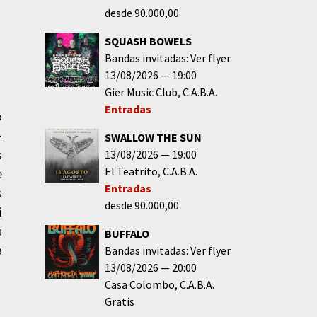
desde 90.000,00
SQUASH BOWELS
Bandas invitadas: Ver flyer
13/08/2026
19:00
Gier Music Club
C.A.B.A.
Entradas
o
-
SWALLOW THE SUN
s
13/08/2026
19:00
El Teatrito
C.A.B.A.
e
Entradas
s
desde 90.000,00
i
u
BUFFALO
a
Bandas invitadas: Ver flyer
13/08/2026
20:00
Casa Colombo
C.A.B.A.
Gratis