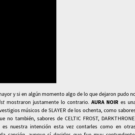
mayor y si en algún momento algo de lo que dejaron pudo n
ist
mostraron justamente lo contrario.
AURA NOIR
es un
s vestigios músicos de SLAYER de los ochenta, como sabore
orque no también, sabores de CELTIC FROST, DARKTHRONE
s nuestra intención esta vez contarles como en otra
a canción, aunque sí decirles que fue muy contundente