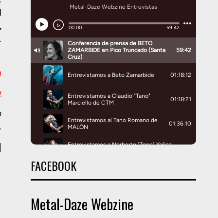
l
,
.
n
y
n
.
|
FACEBOOK
Metal-Daze Webzine