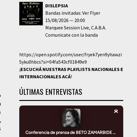
DISLEPSIA
Bandas invitadas: Ver Flyer
15/08/2026
20:00
Marquee Session Live
C.A.B.A.
Comunicate con la banda
https://open.spotify.com/user/fryek7yen9yhawzi
5yku0hbcs?si=04fa543cf01849e9
¡
ESCUCHÁ NUESTRAS PLAYLISTS NACIONALES E
INTERNACIONALES
ACÁ
!
ÚLTIMAS ENTREVISTAS
o
a
s
,
s
.