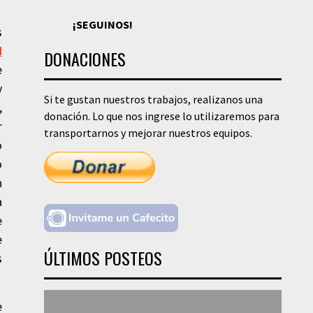
¡SEGUINOS!
s
N
DONACIONES
e
y
Si te gustan nuestros trabajos, realizanos una
,
donación. Lo que nos ingrese lo utilizaremos para
r
transportarnos y mejorar nuestros equipos.
o
o
n
a
e
e
ÚLTIMOS POSTEOS
s
e