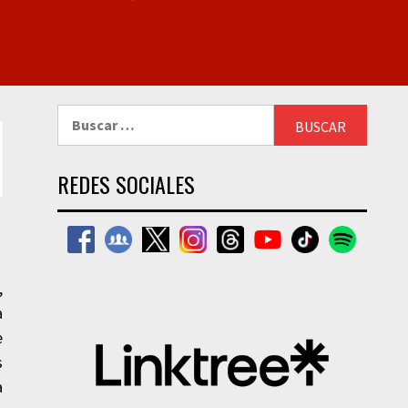
Buscar:
REDES SOCIALES
,
a
e
s
a