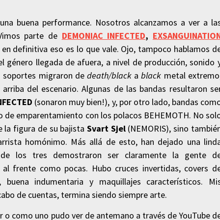
 una buena performance. Nosotros alcanzamos a ver a la
 Vimos parte de
DEMONIAC INFECTED
,
EXSANGUINATIO
 en definitiva eso es lo que vale. Ojo, tampoco hablamos d
género llegada de afuera, a nivel de producción, sonido 
as soportes migraron de
death/black
a
black
metal extremo
 arriba del escenario. Algunas de las bandas resultaron se
INFECTED
(sonaron muy bien!),
y, por otro lado, bandas com
ello de emparentamiento con los polacos BEHEMOTH. No sol
 la figura de su bajista
Svart Sjel
(NEMORIS), sino tambié
arrista homónimo. Más allá de esto, han dejado una lind
de los tres demostraron ser claramente la gente d
 al frente como pocas. Hubo cruces invertidas, covers d
ena indumentaria y maquillajes característicos. Mi
al cabo de cuentas, termina siendo siempre arte.
nar o como uno pudo ver de antemano a través de YouTube d