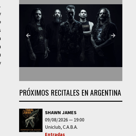
.
y
o
s
a
a
u
y
PRÓXIMOS RECITALES EN ARGENTINA
SHAWN JAMES
09/08/2026
19:00
Uniclub
C.A.B.A.
Entradas