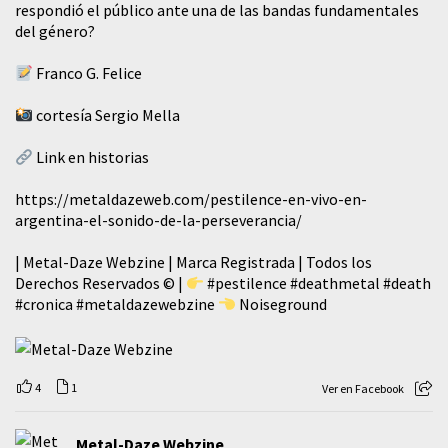
respondió el público ante una de las bandas fundamentales
del género?
Franco G. Felice
cortesía Sergio Mella
Link en historias
https://metaldazeweb.com/pestilence-en-vivo-en-
argentina-el-sonido-de-la-perseverancia/
| Metal-Daze Webzine | Marca Registrada | Todos los
Derechos Reservados © |
#pestilence
#deathmetal
#death
#cronica
#metaldazewebzine
Noiseground
4
1
Ver en Facebook
Metal-Daze Webzine