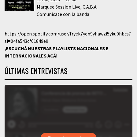
Marquee Session Live
C.A.B.A.
Comunicate con la banda
https://open.spotify.com/user/fryek7yen9yhawzi5yku0hbcs?
si=04fa543cf01849e9
¡
ESCUCHÁ NUESTRAS PLAYLISTS NACIONALES E
INTERNACIONALES
ACÁ
!
ÚLTIMAS ENTREVISTAS