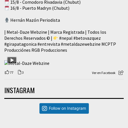
15/8 - Comodoro Rivadavia (Chubut)
16/8 - Puerto Madryn (Chubut)
Hernán Mazón Periodista
| Metal-Daze Webzine | Marca Registrada | Todos los
Derechos Reservados © |
#nepal
#betovazquez
#girapatagonica
#entrevista
#metaldazewebzine
MCPTP
Producciónes RGB Producciones
77
3
Ver en Facebook
INSTAGRAM
Follow on Instagram