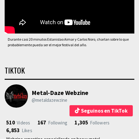
Durante casi 20 minutos Estanislao Aimar y Carlos Noro, charlan sobre lo que
probablemente pueda ser el mejor festival del año.
TIKTOK
Metal-Daze Webzine
@metaldazewzine
Seguinos en TikTok
510
167
1,305
Videos
Following
Followers
6,853
Likes