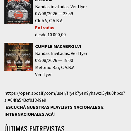
Bandas invitadas: Ver flyer
07/08/2026
23:59
Club V
C.A.B.A.
Entradas
desde 10.000,00
CUMPLE MACABRO LVI
Bandas Invitadas: Ver flyer
08/08/2026
19:00
Melonio Bar
C.A.B.A.
Ver flyer
https://open.spotify.com/user/fryek7yen9yhawzi5yku0hbcs?
si=04fa543cf01849e9
¡
ESCUCHÁ NUESTRAS PLAYLISTS NACIONALES E
INTERNACIONALES
ACÁ
!
ÚLTIMAS ENTREVISTAS