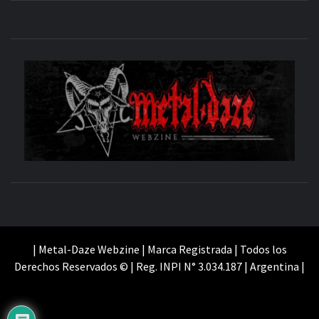
M
SITIO OFICIAL
WE
| Metal-Daze Webzine | Marca Registrada | Todos los
Derechos Reservados © | Reg. INPI N° 3.034.187 | Argentina |