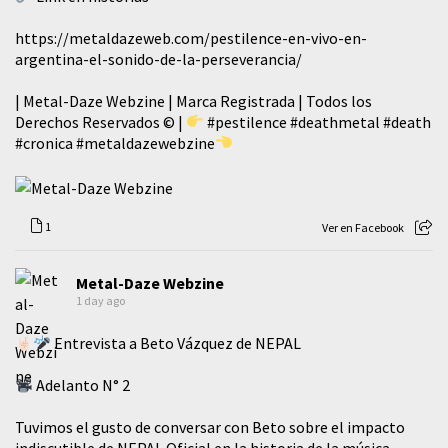
https://metaldazeweb.com/pestilence-en-vivo-en-
argentina-el-sonido-de-la-perseverancia/
| Metal-Daze Webzine | Marca Registrada | Todos los
Derechos Reservados © |
#pestilence
#deathmetal
#death
#cronica
#metaldazewebzine
1
Ver en Facebook
Metal-Daze Webzine
1 day ago
Entrevista a Beto Vázquez de NEPAL
Adelanto N° 2
Tuvimos el gusto de conversar con Beto sobre el impacto
indiscutible de NEPAL Oficial en la historia de la música