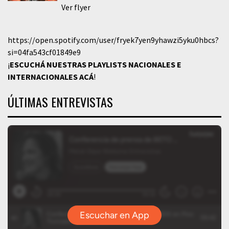
Ver flyer
https://open.spotify.com/user/fryek7yen9yhawzi5yku0hbcs?
si=04fa543cf01849e9
¡
ESCUCHÁ NUESTRAS PLAYLISTS NACIONALES E
INTERNACIONALES
ACÁ
!
ÚLTIMAS ENTREVISTAS