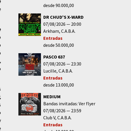
e
desde 90.000,00
e
DR CHUD'S X-WARD
07/08/2026
20:00
e
Arkham
C.A.B.A.
o
Entradas
o
desde 50.000,00
ó
PASCO 637
,
07/08/2026
23:30
o
Lucille
C.A.B.A.
Entradas
desde 13.000,00
s
;
MEDIUM
Bandas invitadas: Ver flyer
s
07/08/2026
23:59
o
Club V
C.A.B.A.
y
Entradas
e