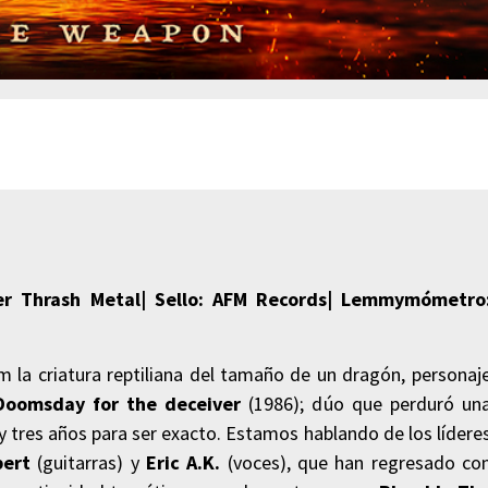
er Thrash Metal| Sello: AFM Records|
Lemmymómetro
m la criatura reptiliana del tamaño de un dragón, personaj
Doomsday for the deceiver
(1986); d
úo que perduró un
 tres años para ser exacto. Estamos hablando de los lídere
bert
(guitarras) y
Eric A.K.
(voces), que han regresado co