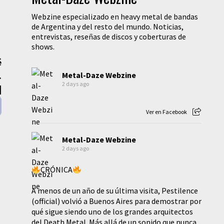
Webzine especializado en heavy metal de bandas
de Argentina y del resto del mundo. Noticias,
entrevistas, reseñas de discos y coberturas de
shows.
é
.
Metal-Daze Webzine
2 days ago
|
Ver en Facebook
Metal-Daze Webzine
2 days ago
CRÓNICA
A menos de un año de su última visita, Pestilence
(official) volvió a Buenos Aires para demostrar por
qué sigue siendo uno de los grandes arquitectos
del Death Metal. Más allá de un sonido que nunca