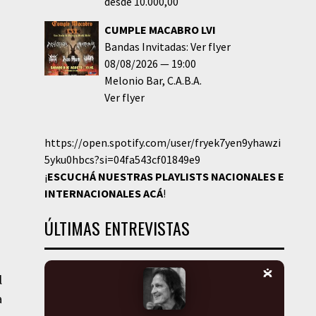
desde 10.000,00
CUMPLE MACABRO LVI
Bandas Invitadas: Ver flyer
08/08/2026
19:00
Melonio Bar
C.A.B.A.
Ver flyer
https://open.spotify.com/user/fryek7yen9yhawzi
5yku0hbcs?si=04fa543cf01849e9
¡
ESCUCHÁ NUESTRAS PLAYLISTS NACIONALES E
INTERNACIONALES
ACÁ
!
ÚLTIMAS ENTREVISTAS
l
a