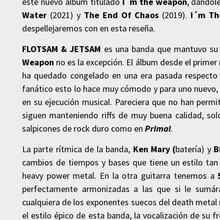
este nuevo álbum titulado
I´m the weapon
, dándol
Water
(2021) y
The End Of Chaos
(2019).
I´m Th
despellejaremos con
en esta reseña.
FLOTSAM & JETSAM
es una banda que mantuvo su e
Weapon
no es la excepción. El álbum desde el prim
ha quedado congelado en una era pasada respecto a
fanático esto lo hace muy cómodo y para uno nuevo,
en su ejecución musical. Pareciera que no han perm
siguen manteniendo riffs de muy buena calidad, sol
salpicones de rock duro como en
Primal
.
La parte rítmica de la banda,
Ken Mary (
batería) y
B
cambios de tiempos y bases que tiene un estilo tan 
heavy power metal. En la otra guitarra tenemos a
perfectamente armonizadas a las que si le sumá
cualquiera de los exponentes suecos del death metal 
el estilo épico de esta banda, la vocalización de su