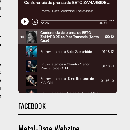
s
l
e
e
a
h
s
e
í
e
FACEBOOK
Metal-Daze Webzine