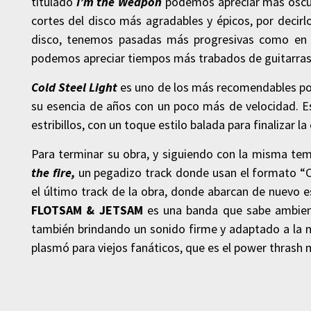
titulado
I’m the Weapon
podemos apreciar más oscur
cortes del disco más agradables y épicos, por decir
disco, tenemos pasadas más progresivas como e
podemos apreciar tiempos más trabados de guitarras 
Cold Steel Light
es uno de los más recomendables po
su esencia de años con un poco más de velocidad. Es
estribillos, con un toque estilo balada para finalizar l
Para terminar su obra, y siguiendo con la misma te
the fire,
un pegadizo track donde usan el formato “
el último track de la obra, donde abarcan de nuevo e
FLOTSAM & JETSAM
es una banda que sabe ambien
también brindando un sonido firme y adaptado a la nu
plasmó para viejos fanáticos, que es el power thrash 