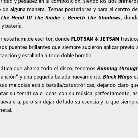
idad y pesadez en la composición, siendo los dos primero
lo de alguna manera. Temas posteriores y para el centro de
n
The Head Of The Snake
o
Beneth The Shadows,
dond
y batería.
r este humilde escritor, donde
FLOTSAM & JETSAM
trasluc
os puentes brillantes que siempre supieron aplicar previo 
a canción y estallarla a todo doble bombo.
mática que abarca todo el disco, tenemos
Running throug
Canción” y una pequeña balada nuevamente.
Black Wings
e
sas melodías estilo batalla/catastróficas, dejando claro qu
tar su temática e ideas con su música perfectamente, as
eva era, pero sin dejar de lado su esencia y lo que siempr
metal.