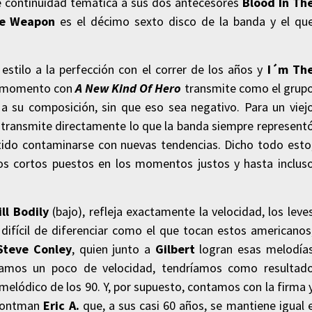
e continuidad temática a sus dos antecesores
Blood In Th
e Weapon
es el décimo sexto disco de la banda y el qu
stilo a la perfección con el correr de los años y
I´m Th
er momento con
A New Kind Of Hero
transmite como el grup
 su composición, sin que eso sea negativo. Para un viej
 transmite directamente lo que la banda siempre represent
itido contaminarse con nuevas tendencias. Dicho todo esto
os cortos puestos en los momentos justos y hasta inclus
ill Bodily
(bajo), refleja exactamente la velocidad, los leve
difícil de diferenciar como el que tocan estos americanos
Steve Conley
, quien junto a
Gilbert
logran esas melodía
ramos un poco de velocidad, tendríamos como resultad
melódico de los 90. Y, por supuesto, contamos con la firma 
 frontman
Eric A.
que, a sus casi 60 años, se mantiene igual 