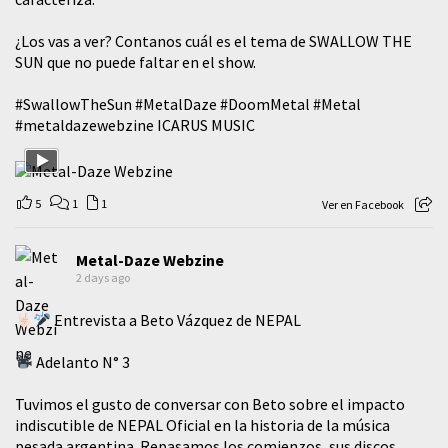
¿Los vas a ver? Contanos cuál es el tema de SWALLOW THE
SUN que no puede faltar en el show.
#SwallowTheSun
#MetalDaze
#DoomMetal
#Metal
#metaldazewebzine
ICARUS MUSIC
5
1
1
Ver en Facebook
Metal-Daze Webzine
2 days ago
Entrevista a Beto Vázquez de NEPAL
Adelanto N° 3
Tuvimos el gusto de conversar con Beto sobre el impacto
indiscutible de NEPAL Oficial en la historia de la música
pesada argentina. Repasamos los comienzos, sus discos