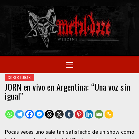
Skip
to
M
content
SITIO OFICIAL
Primary
Menu
WE
COBERTURAS
JORN en vivo en Argentina: “Una voz sin
igual”
Pocas veces uno sale tan satisfecho de un show como