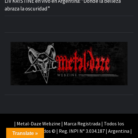
LIV KRISTINE en vivo en Argentina: “Donde la belleza
abraza la oscuridad”
M
SITIO OFICIAL
WE
| Metal-Daze Webzine | Marca Registrada | Todos los
Derechos Reservados © | Reg. INPI N° 3.034.187 | Argentina |
Translate »