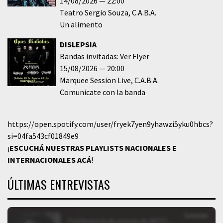
14/08/2026
22:00
Teatro Sergio Souza
C.A.B.A.
Un alimento
DISLEPSIA
Bandas invitadas: Ver Flyer
15/08/2026
20:00
Marquee Session Live
C.A.B.A.
Comunicate con la banda
https://open.spotify.com/user/fryek7yen9yhawzi5yku0hbcs?
si=04fa543cf01849e9
¡
ESCUCHÁ NUESTRAS PLAYLISTS NACIONALES E
INTERNACIONALES
ACÁ
!
ÚLTIMAS ENTREVISTAS