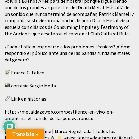
volvió a Buenos Aires para demostrar por qué sigue siendo
uno de los grandes arquitectos del Death Metal. Más allá de
un sonido que nunca terminó de acompañar, Patrick Mameli y
compañía sostuvieron una noche de puro Death Metal vieja
escuela con clásicos de Consuming Impulse y Testimony of
the Ancients que desataron el caos en el Club Cultural Bula.
¿Pudo el oficio imponerse a los problemas técnicos? ¿Cómo
respondió el público ante una de las bandas fundamentales
del género?
Franco G. Felice
cortesía Sergio Mella
Link en historias
https://metaldazeweb.com/pestilence-en-vivo-en-
argentina-el-sonido-de-la-perseverancia/
| Metal-Daze Webzine | Marca Registrada | Todos los
Translate »
Derechos Reservados © |
#pestilence
#deathmetal
#death