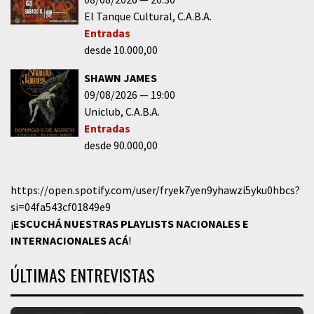
El Tanque Cultural
C.A.B.A.
Entradas
desde 10.000,00
SHAWN JAMES
09/08/2026
19:00
Uniclub
C.A.B.A.
Entradas
desde 90.000,00
https://open.spotify.com/user/fryek7yen9yhawzi5yku0hbcs?
si=04fa543cf01849e9
¡
ESCUCHÁ NUESTRAS PLAYLISTS NACIONALES E
INTERNACIONALES
ACÁ
!
ÚLTIMAS ENTREVISTAS