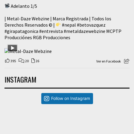
Adelanto 1/5
| Metal-Daze Webzine | Marca Registrada | Todos los
Derechos Reservados © |
#nepal
#betovazquez
#girapatagonica
#entrevista
#metaldazewebzine
MCPTP
Producciónes RGB Producciones
395
20
26
Ver en Facebook
INSTAGRAM
Follow on Instagram