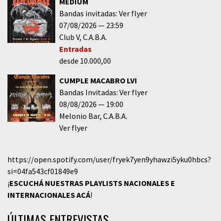
MEDIUM
Bandas invitadas: Ver flyer
07/08/2026
23:59
Club V
C.A.B.A.
Entradas
desde 10.000,00
CUMPLE MACABRO LVI
Bandas Invitadas: Ver flyer
08/08/2026
19:00
Melonio Bar
C.A.B.A.
Ver flyer
https://open.spotify.com/user/fryek7yen9yhawzi5yku0hbcs?
si=04fa543cf01849e9
¡
ESCUCHÁ NUESTRAS PLAYLISTS NACIONALES E
INTERNACIONALES
ACÁ
!
ÚLTIMAS ENTREVISTAS