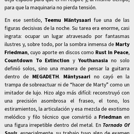
para que la maquinaria no pierda tensión.
En ese sentido,
Teemu Mäntysaari
fue una de las
figuras decisivas de la noche. Su tarea era enorme, casi
ingrata: ocupar un lugar atravesado por fantasmas
ilustres y, sobre todo, por la sombra inmensa de
Marty
Friedman
, cuyo aporte en discos como
Rust In Peace
,
Countdown To Extinction
y
Youthanasia
no solo
definió solos, sino una manera de pensar la guitarra
dentro de
MEGADETH
.
Mäntysaari
no cayó en la
trampa de sobreactuar ni de “hacer de Marty” como un
imitador de lujo. Hizo algo más difícil: reconstruyó con
una precisión asombrosa el fraseo, el tono, los
estiramientos, la articulación y esa mezcla de exotismo
melódico y filo técnico que convirtió a
Friedman
en
una figura irrepetible dentro del metal. En
Tornado Of
Souls
, especialmente, su trabajo tuvo algo de examen