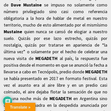
de
Dave Mustaine
se impuso no solamente como
número privilegiado sino casi como referencia
obligatoria a la hora de hablar de metal en nuestro
territorio, mucho de esto alimentado por el mismísimo
Mustaine
quien nunca se cansó de elogiar a nuestro
suelo. Quizás por ese lazo estrecho, quizás por
nostalgia, quizás por tratarse en apariencia de “la
última vez” o solamente por el hecho de celebrar una
nueva visita de
MEGADETH
al país, la respuesta fue
positiva desde el momento en que se anunció la fecha a
llevarse a cabo en Tecnópolis, predio donde
MEGADETH
se había presentado en 2017 en formato festival. Esta
vez el asunto era al aire libre y en un predio casi
colmado, el aire dejaba flotar la sensación de que no
era una noche más de
MEGADETH
en Argentina sino
una que se encuadra en la despedida anunciada por
Translate »