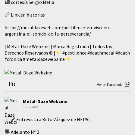
cortesía Sergio Mella
Link en historias
https://metaldazeweb.com/pestilence-en-vivo-en-
argentina-el-sonido-de-la-perseverancia/
| Metal-Daze Webzine | Marca Registrada | Todos los
Derechos Reservados © |
#pestilence
#deathmetal
#death
#cronica
#metaldazewebzine
1
Ver en Facebook
Metal-Daze Webzine
1 day ago
Entrevista a Beto Vázquez de NEPAL
Adelanto N° 2