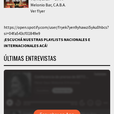
Melonio Bar
C.A.B.A.
Ver flyer
https://open.spotify.com/user/fryek7yen9yhawzi5yku0hbcs?
si=04fa543cf01849e9
¡
ESCUCHÁ NUESTRAS PLAYLISTS NACIONALES E
INTERNACIONALES
ACÁ
!
ÚLTIMAS ENTREVISTAS