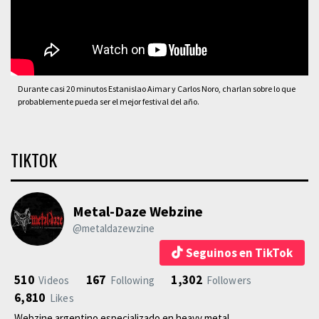
Durante casi 20 minutos Estanislao Aimar y Carlos Noro, charlan sobre lo que
probablemente pueda ser el mejor festival del año.
TIKTOK
Metal-Daze Webzine
@metaldazewzine
Seguinos en TikTok
510
167
1,302
Videos
Following
Followers
6,810
Likes
Webzine argentino especializado en heavy metal