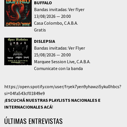
BUFFALO
Bandas invitadas: Ver flyer
13/08/2026
20:00
Casa Colombo
C.A.B.A.
Gratis
DISLEPSIA
Bandas invitadas: Ver Flyer
15/08/2026
20:00
Marquee Session Live
C.A.B.A.
Comunicate con la banda
https://open.spotify.com/user/fryek7yen9yhawzi5yku0hbcs?
si=04fa543cf01849e9
¡
ESCUCHÁ NUESTRAS PLAYLISTS NACIONALES E
INTERNACIONALES
ACÁ
!
ÚLTIMAS ENTREVISTAS