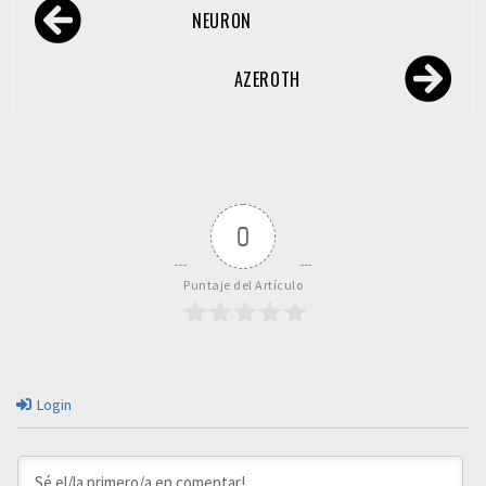
Navegación
NEURON
de
entradas
AZEROTH
0
Puntaje del Artículo
Login