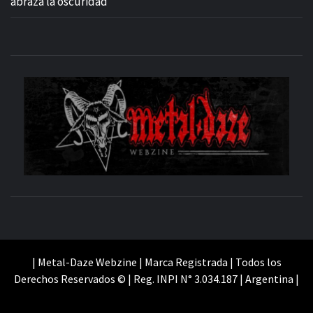
abraza la oscuridad”
M
SITIO OFICIAL
WE
| Metal-Daze Webzine | Marca Registrada | Todos los
Derechos Reservados © | Reg. INPI N° 3.034.187 | Argentina |