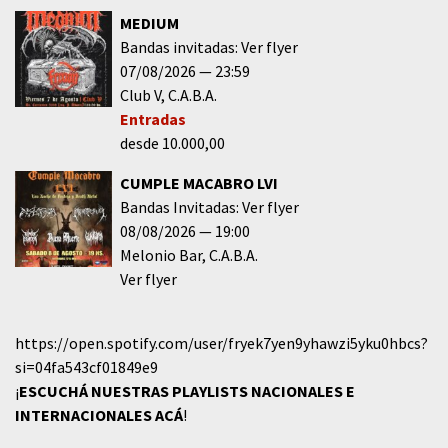
MEDIUM
Bandas invitadas: Ver flyer
07/08/2026
23:59
Club V
C.A.B.A.
Entradas
desde 10.000,00
CUMPLE MACABRO LVI
Bandas Invitadas: Ver flyer
08/08/2026
19:00
Melonio Bar
C.A.B.A.
Ver flyer
https://open.spotify.com/user/fryek7yen9yhawzi5yku0hbcs?
si=04fa543cf01849e9
¡
ESCUCHÁ NUESTRAS PLAYLISTS NACIONALES E
INTERNACIONALES
ACÁ
!