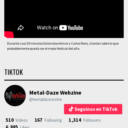
Durante casi 20 minutos Estanislao Aimar y Carlos Noro, charlan sobre lo que
probablemente pueda ser el mejor festival del año.
TIKTOK
Metal-Daze Webzine
@metaldazewzine
Seguinos en TikTok
510
167
1,314
Videos
Following
Followers
6,885
Likes