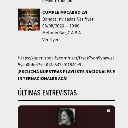
desde 10.000,00
CUMPLE MACABRO LVI
Bandas Invitadas: Ver flyer
08/08/2026
19:00
Melonio Bar
C.A.B.A.
Ver flyer
https://open.spotify.com/user/fryek7yen9yhawzi
5yku0hbcs?si=04fa543cf01849e9
¡
ESCUCHÁ NUESTRAS PLAYLISTS NACIONALES E
INTERNACIONALES
ACÁ
!
ÚLTIMAS ENTREVISTAS