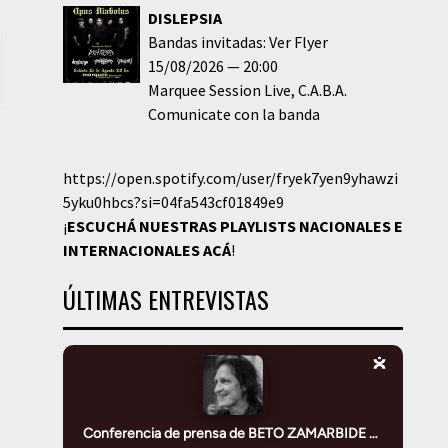
DISLEPSIA
Bandas invitadas: Ver Flyer
15/08/2026
20:00
Marquee Session Live
C.A.B.A.
Comunicate con la banda
https://open.spotify.com/user/fryek7yen9yhawzi
5yku0hbcs?si=04fa543cf01849e9
¡
ESCUCHÁ NUESTRAS PLAYLISTS NACIONALES E
INTERNACIONALES
ACÁ
!
ÚLTIMAS ENTREVISTAS