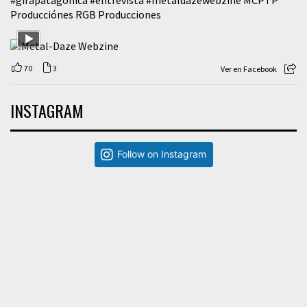
#girapatagonica
#entrevista
#metaldazewebzine
MCPTP
Producciónes RGB Producciones
70
3
Ver en Facebook
INSTAGRAM
Follow on Instagram