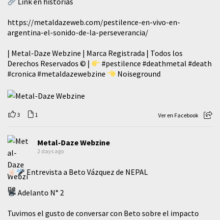
Link en historias
https://metaldazeweb.com/pestilence-en-vivo-en-
argentina-el-sonido-de-la-perseverancia/
| Metal-Daze Webzine | Marca Registrada | Todos los
Derechos Reservados © |
#pestilence
#deathmetal
#death
#cronica
#metaldazewebzine
Noiseground
3
1
Ver en Facebook
Metal-Daze Webzine
2 days ago
Entrevista a Beto Vázquez de NEPAL
Adelanto N° 2
Tuvimos el gusto de conversar con Beto sobre el impacto