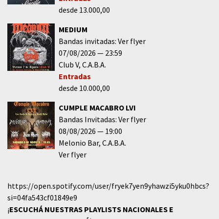
desde 13.000,00
MEDIUM
Bandas invitadas: Ver flyer
07/08/2026
23:59
Club V
C.A.B.A.
Entradas
desde 10.000,00
CUMPLE MACABRO LVI
Bandas Invitadas: Ver flyer
08/08/2026
19:00
Melonio Bar
C.A.B.A.
Ver flyer
https://open.spotify.com/user/fryek7yen9yhawzi5yku0hbcs?
si=04fa543cf01849e9
¡
ESCUCHÁ NUESTRAS PLAYLISTS NACIONALES E