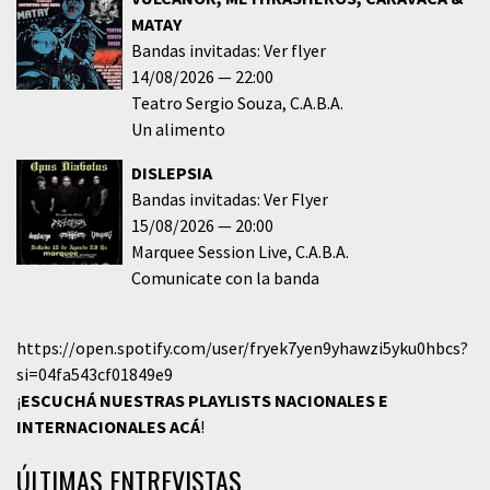
MATAY
Bandas invitadas: Ver flyer
14/08/2026
22:00
Teatro Sergio Souza
C.A.B.A.
Un alimento
DISLEPSIA
Bandas invitadas: Ver Flyer
15/08/2026
20:00
Marquee Session Live
C.A.B.A.
Comunicate con la banda
https://open.spotify.com/user/fryek7yen9yhawzi5yku0hbcs?
si=04fa543cf01849e9
¡
ESCUCHÁ NUESTRAS PLAYLISTS NACIONALES E
INTERNACIONALES
ACÁ
!
ÚLTIMAS ENTREVISTAS