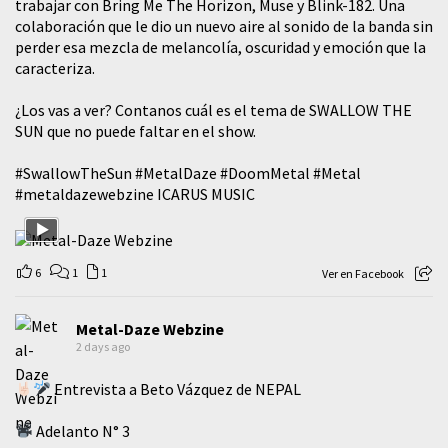
trabajar con Bring Me The Horizon, Muse y Blink-182. Una
colaboración que le dio un nuevo aire al sonido de la banda sin
perder esa mezcla de melancolía, oscuridad y emoción que la
caracteriza.
¿Los vas a ver? Contanos cuál es el tema de SWALLOW THE
SUN que no puede faltar en el show.
#SwallowTheSun
#MetalDaze
#DoomMetal
#Metal
#metaldazewebzine
ICARUS MUSIC
6
1
1
Ver en Facebook
Metal-Daze Webzine
2 days ago
Entrevista a Beto Vázquez de NEPAL
Adelanto N° 3