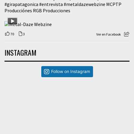
#girapatagonica
#entrevista
#metaldazewebzine
MCPTP
Producciónes RGB Producciones
70
3
Ver en Facebook
INSTAGRAM
Follow on Instagram