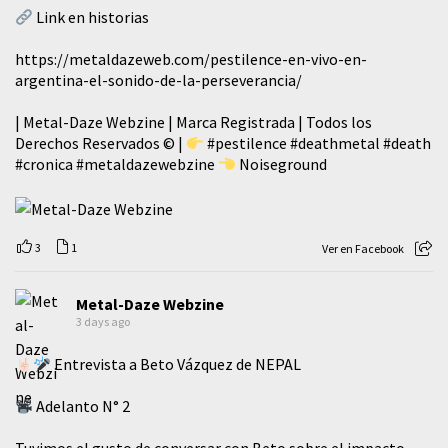
Link en historias
https://metaldazeweb.com/pestilence-en-vivo-en-
argentina-el-sonido-de-la-perseverancia/
| Metal-Daze Webzine | Marca Registrada | Todos los
Derechos Reservados © |
#pestilence
#deathmetal
#death
#cronica
#metaldazewebzine
Noiseground
3
1
Ver en Facebook
Metal-Daze Webzine
3 days ago
Entrevista a Beto Vázquez de NEPAL
Adelanto N° 2