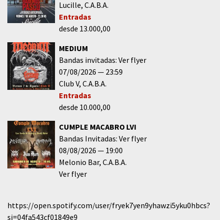
Lucille
C.A.B.A.
Entradas
desde 13.000,00
MEDIUM
Bandas invitadas: Ver flyer
07/08/2026
23:59
Club V
C.A.B.A.
Entradas
desde 10.000,00
CUMPLE MACABRO LVI
Bandas Invitadas: Ver flyer
08/08/2026
19:00
Melonio Bar
C.A.B.A.
Ver flyer
https://open.spotify.com/user/fryek7yen9yhawzi5yku0hbcs?
si=04fa543cf01849e9