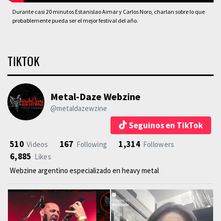
Durante casi 20 minutos Estanislao Aimar y Carlos Noro, charlan sobre lo que
probablemente pueda ser el mejor festival del año.
TIKTOK
Metal-Daze Webzine
@metaldazewzine
Seguinos en TikTok
510
167
1,314
Videos
Following
Followers
6,885
Likes
Webzine argentino especializado en heavy metal