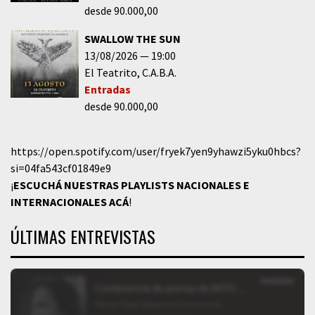
desde 90.000,00
SWALLOW THE SUN
13/08/2026
19:00
El Teatrito
C.A.B.A.
Entradas
desde 90.000,00
https://open.spotify.com/user/fryek7yen9yhawzi5yku0hbcs?
si=04fa543cf01849e9
¡
ESCUCHÁ NUESTRAS PLAYLISTS NACIONALES E
INTERNACIONALES
ACÁ
!
ÚLTIMAS ENTREVISTAS