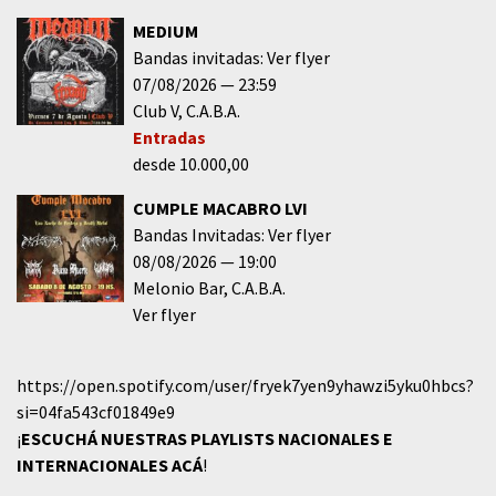
MEDIUM
Bandas invitadas: Ver flyer
07/08/2026
23:59
Club V
C.A.B.A.
Entradas
desde 10.000,00
CUMPLE MACABRO LVI
Bandas Invitadas: Ver flyer
08/08/2026
19:00
Melonio Bar
C.A.B.A.
Ver flyer
https://open.spotify.com/user/fryek7yen9yhawzi5yku0hbcs?
si=04fa543cf01849e9
¡
ESCUCHÁ NUESTRAS PLAYLISTS NACIONALES E
INTERNACIONALES
ACÁ
!