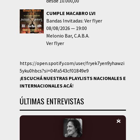
desde 10.000,00
CUMPLE MACABRO LVI
Bandas Invitadas: Ver flyer
08/08/2026
19:00
Melonio Bar
C.A.B.A.
Ver flyer
https://open.spotify.com/user/fryek7yen9yhawzi
5yku0hbcs?si=04fa543cf01849e9
¡
ESCUCHÁ NUESTRAS PLAYLISTS NACIONALES E
INTERNACIONALES
ACÁ
!
ÚLTIMAS ENTREVISTAS