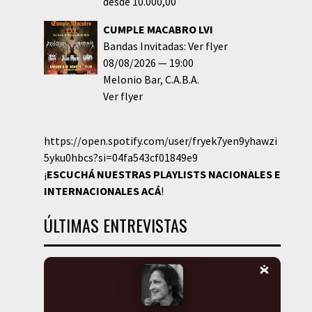
desde 10.000,00
CUMPLE MACABRO LVI
Bandas Invitadas: Ver flyer
08/08/2026
19:00
Melonio Bar
C.A.B.A.
Ver flyer
https://open.spotify.com/user/fryek7yen9yhawzi
5yku0hbcs?si=04fa543cf01849e9
¡
ESCUCHÁ NUESTRAS PLAYLISTS NACIONALES E
INTERNACIONALES
ACÁ
!
ÚLTIMAS ENTREVISTAS