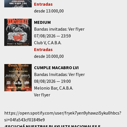
Entradas
desde 13.000,00
MEDIUM
Bandas invitadas: Ver flyer
07/08/2026
23:59
Club V
C.A.B.A.
Entradas
desde 10.000,00
CUMPLE MACABRO LVI
Bandas Invitadas: Ver flyer
08/08/2026
19:00
Melonio Bar
C.A.B.A.
Ver flyer
https://open.spotify.com/user/fryek7yen9yhawzi5yku0hbcs?
si=04fa543cf01849e9
¡
ESCUCHÁ NUESTRAS PLAYLISTS NACIONALES E