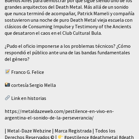
Buenos Aires para demostrar por qué sigue siendo uno de los
grandes arquitectos del Death Metal. Más allá de un sonido
que nunca terminó de acompañar, Patrick Mameli y compañía
sostuvieron una noche de puro Death Metal vieja escuela con
clásicos de Consuming Impulse y Testimony of the Ancients
que desataron el caos en el Club Cultural Bula.
¿Pudo el oficio imponerse a los problemas técnicos? ¿Cómo
respondió el público ante una de las bandas fundamentales
del género?
Franco G. Felice
cortesía Sergio Mella
Link en historias
https://metaldazeweb.com/pestilence-en-vivo-en-
argentina-el-sonido-de-la-perseverancia/
| Metal-Daze Webzine | Marca Registrada | Todos los
Derechos Reservados © |
#pestilence
#deathmetal
#death