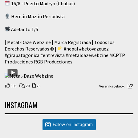
16/8 - Puerto Madryn (Chubut)
Hernán Mazón Periodista
Adelanto 1/5
| Metal-Daze Webzine | Marca Registrada | Todos los
Derechos Reservados © |
#nepal
#betovazquez
#girapatagonica
#entrevista
#metaldazewebzine
MCPTP
Producciónes RGB Producciones
395
20
26
Ver en Facebook
INSTAGRAM
Follow on Instagram