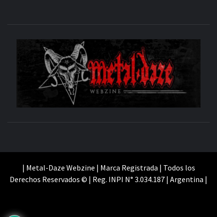
M
SITIO OFICIAL
WE
| Metal-Daze Webzine | Marca Registrada | Todos los
Derechos Reservados © | Reg. INPI N° 3.034.187 | Argentina |