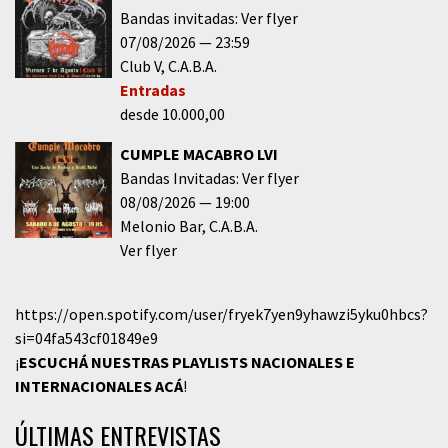
Bandas invitadas: Ver flyer
07/08/2026
23:59
Club V
C.A.B.A.
Entradas
desde 10.000,00
CUMPLE MACABRO LVI
Bandas Invitadas: Ver flyer
08/08/2026
19:00
Melonio Bar
C.A.B.A.
Ver flyer
https://open.spotify.com/user/fryek7yen9yhawzi5yku0hbcs?
si=04fa543cf01849e9
¡
ESCUCHÁ NUESTRAS PLAYLISTS NACIONALES E
INTERNACIONALES
ACÁ
!
ÚLTIMAS ENTREVISTAS