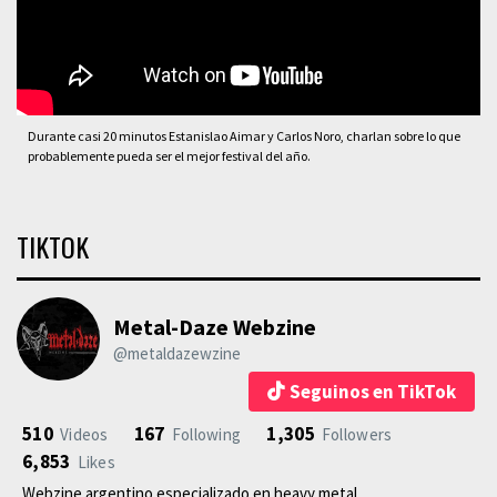
Durante casi 20 minutos Estanislao Aimar y Carlos Noro, charlan sobre lo que
probablemente pueda ser el mejor festival del año.
TIKTOK
Metal-Daze Webzine
@metaldazewzine
Seguinos en TikTok
510
167
1,305
Videos
Following
Followers
6,853
Likes
Webzine argentino especializado en heavy metal