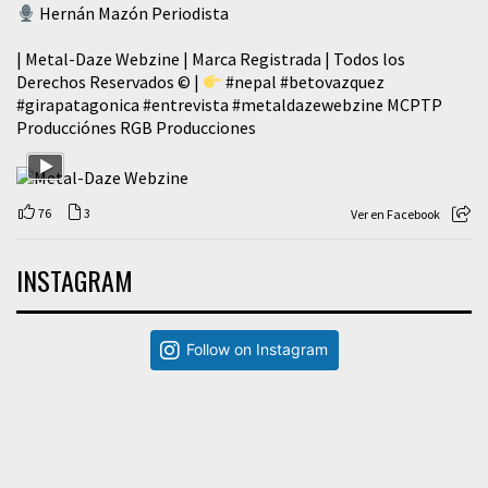
Hernán Mazón Periodista
| Metal-Daze Webzine | Marca Registrada | Todos los
Derechos Reservados © |
#nepal
#betovazquez
#girapatagonica
#entrevista
#metaldazewebzine
MCPTP
Producciónes RGB Producciones
76
3
Ver en Facebook
INSTAGRAM
Follow on Instagram