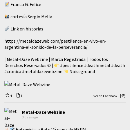
Franco G. Felice
cortesía Sergio Mella
Link en historias
https://metaldazeweb.com/pestilence-en-vivo-en-
argentina-el-sonido-de-la-perseverancia/
| Metal-Daze Webzine | Marca Registrada | Todos los
Derechos Reservados © |
#pestilence
#deathmetal
#death
#cronica
#metaldazewebzine
Noiseground
4
1
Ver en Facebook
Metal-Daze Webzine
3 days ago
Entrevista a Beto Vázquez de NEPAL