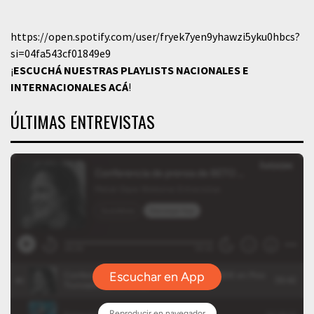
https://open.spotify.com/user/fryek7yen9yhawzi5yku0hbcs?
si=04fa543cf01849e9
¡
ESCUCHÁ NUESTRAS PLAYLISTS NACIONALES E
INTERNACIONALES
ACÁ
!
ÚLTIMAS ENTREVISTAS