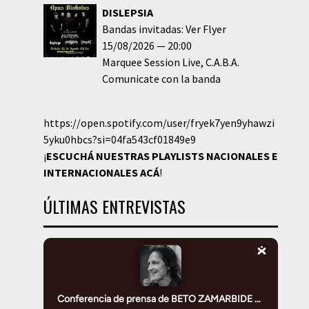
DISLEPSIA
Bandas invitadas: Ver Flyer
15/08/2026
20:00
Marquee Session Live
C.A.B.A.
Comunicate con la banda
https://open.spotify.com/user/fryek7yen9yhawzi
5yku0hbcs?si=04fa543cf01849e9
¡
ESCUCHÁ NUESTRAS PLAYLISTS NACIONALES E
INTERNACIONALES
ACÁ
!
ÚLTIMAS ENTREVISTAS