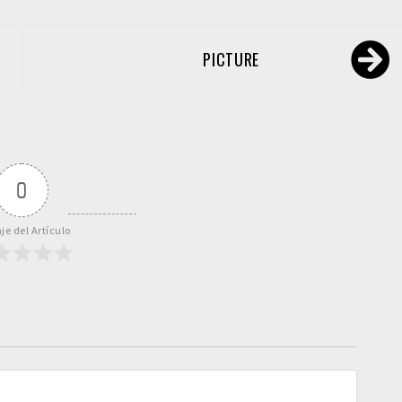
PICTURE
0
je del Artículo