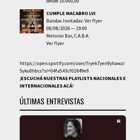
desde 10.000,00
CUMPLE MACABRO LVI
Bandas Invitadas: Ver flyer
08/08/2026
19:00
Melonio Bar
C.A.B.A.
Ver flyer
https://open.spotify.com/user/fryek7yen9yhawzi
5yku0hbcs?si=04fa543cf01849e9
¡
ESCUCHÁ NUESTRAS PLAYLISTS NACIONALES E
INTERNACIONALES
ACÁ
!
ÚLTIMAS ENTREVISTAS