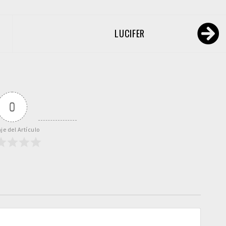
LUCIFER
0
je del Artículo