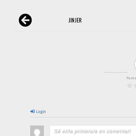
Navegación
JINJER
de
entradas
Punta
Login