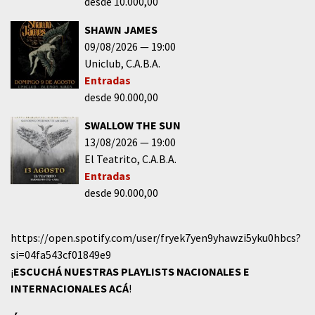
desde 10.000,00
SHAWN JAMES
09/08/2026
19:00
Uniclub
C.A.B.A.
Entradas
desde 90.000,00
SWALLOW THE SUN
13/08/2026
19:00
El Teatrito
C.A.B.A.
Entradas
desde 90.000,00
https://open.spotify.com/user/fryek7yen9yhawzi5yku0hbcs?
si=04fa543cf01849e9
¡
ESCUCHÁ NUESTRAS PLAYLISTS NACIONALES E
INTERNACIONALES
ACÁ
!