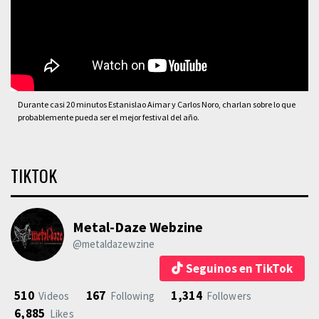
Durante casi 20 minutos Estanislao Aimar y Carlos Noro, charlan sobre lo que
probablemente pueda ser el mejor festival del año.
TIKTOK
Metal-Daze Webzine
@metaldazewzine
Seguinos en TikTok
510
167
1,314
Videos
Following
Followers
6,885
Likes