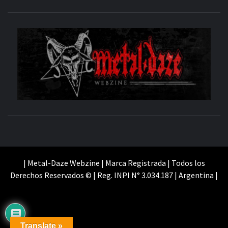
M
SITIO OFICIAL
WE
| Metal-Daze Webzine | Marca Registrada | Todos los
Derechos Reservados © | Reg. INPI N° 3.034.187 | Argentina |
Translate »