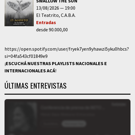
SWALLOW THE SUN
13/08/2026
19:00
El Teatrito
C.A.B.A.
Entradas
desde 90.000,00
https://open.spotify.com/user/fryek7yen9yhawzi5yku0hbcs?
si=04fa543cf01849e9
¡
ESCUCHÁ NUESTRAS PLAYLISTS NACIONALES E
INTERNACIONALES
ACÁ
!
ÚLTIMAS ENTREVISTAS