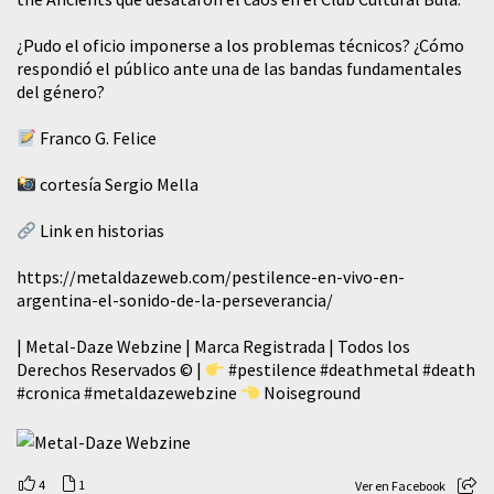
¿Pudo el oficio imponerse a los problemas técnicos? ¿Cómo
respondió el público ante una de las bandas fundamentales
del género?
Franco G. Felice
cortesía Sergio Mella
Link en historias
https://metaldazeweb.com/pestilence-en-vivo-en-
argentina-el-sonido-de-la-perseverancia/
| Metal-Daze Webzine | Marca Registrada | Todos los
Derechos Reservados © |
#pestilence
#deathmetal
#death
#cronica
#metaldazewebzine
Noiseground
4
1
Ver en Facebook