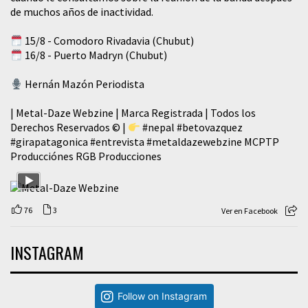
de muchos años de inactividad.
15/8 - Comodoro Rivadavia (Chubut)
16/8 - Puerto Madryn (Chubut)
Hernán Mazón Periodista
| Metal-Daze Webzine | Marca Registrada | Todos los
Derechos Reservados © |
#nepal
#betovazquez
#girapatagonica
#entrevista
#metaldazewebzine
MCPTP
Producciónes RGB Producciones
76
3
Ver en Facebook
INSTAGRAM
Follow on Instagram