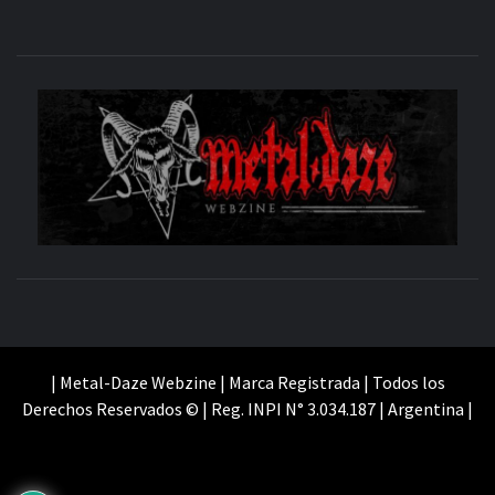
M
SITIO OFICIAL
WE
| Metal-Daze Webzine | Marca Registrada | Todos los
Derechos Reservados © | Reg. INPI N° 3.034.187 | Argentina |