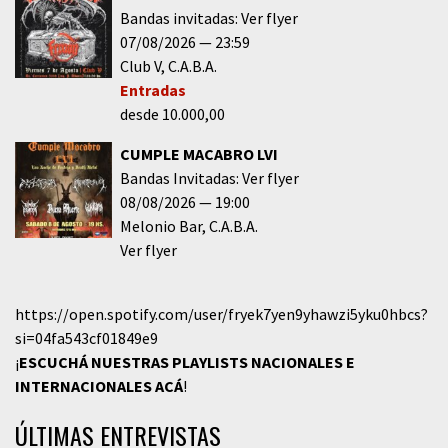
Bandas invitadas: Ver flyer
07/08/2026
23:59
Club V
C.A.B.A.
Entradas
desde 10.000,00
CUMPLE MACABRO LVI
Bandas Invitadas: Ver flyer
08/08/2026
19:00
Melonio Bar
C.A.B.A.
Ver flyer
https://open.spotify.com/user/fryek7yen9yhawzi5yku0hbcs?
si=04fa543cf01849e9
¡
ESCUCHÁ NUESTRAS PLAYLISTS NACIONALES E
INTERNACIONALES
ACÁ
!
ÚLTIMAS ENTREVISTAS