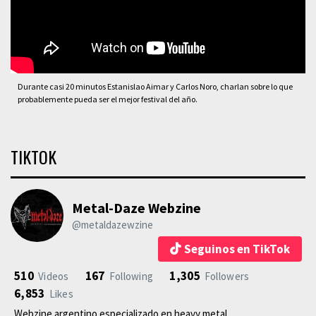
Durante casi 20 minutos Estanislao Aimar y Carlos Noro, charlan sobre lo que
probablemente pueda ser el mejor festival del año.
TIKTOK
Metal-Daze Webzine
@metaldazewzine
Seguinos en TikTok
510
167
1,305
Videos
Following
Followers
6,853
Likes
Webzine argentino especializado en heavy metal