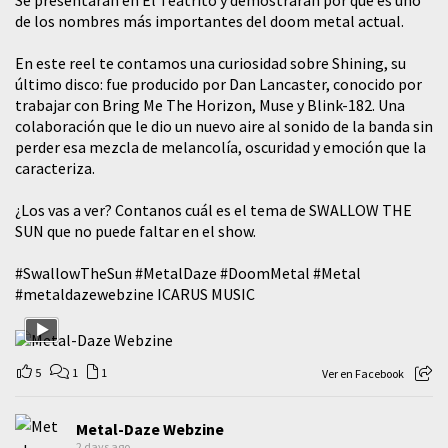
Se presentarán en El Teatrito y demostraran por qué es uno
de los nombres más importantes del doom metal actual.
En este reel te contamos una curiosidad sobre Shining, su
último disco: fue producido por Dan Lancaster, conocido por
trabajar con Bring Me The Horizon, Muse y Blink-182. Una
colaboración que le dio un nuevo aire al sonido de la banda sin
perder esa mezcla de melancolía, oscuridad y emoción que la
caracteriza.
¿Los vas a ver? Contanos cuál es el tema de SWALLOW THE
SUN que no puede faltar en el show.
#SwallowTheSun
#MetalDaze
#DoomMetal
#Metal
#metaldazewebzine
ICARUS MUSIC
5
1
1
Ver en Facebook
Metal-Daze Webzine
2 days ago