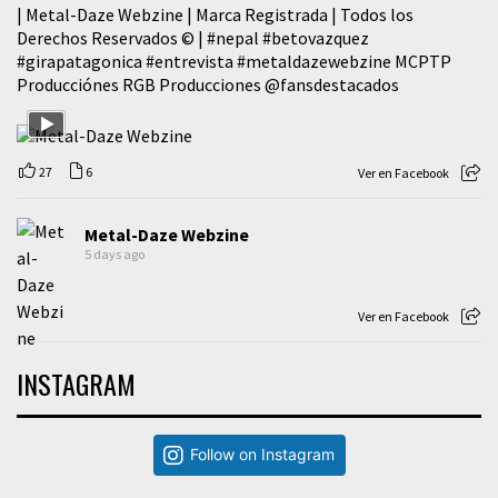
| Metal-Daze Webzine | Marca Registrada | Todos los
Derechos Reservados © |
#nepal
#betovazquez
#girapatagonica
#entrevista
#metaldazewebzine
MCPTP
Producciónes RGB Producciones
@fansdestacados
27
6
Ver en Facebook
Metal-Daze Webzine
5 days ago
Ver en Facebook
INSTAGRAM
Follow on Instagram