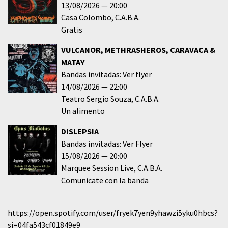
13/08/2026
20:00
Casa Colombo
C.A.B.A.
Gratis
VULCANOR, METHRASHEROS, CARAVACA &
MATAY
Bandas invitadas: Ver flyer
14/08/2026
22:00
Teatro Sergio Souza
C.A.B.A.
Un alimento
DISLEPSIA
Bandas invitadas: Ver Flyer
15/08/2026
20:00
Marquee Session Live
C.A.B.A.
Comunicate con la banda
https://open.spotify.com/user/fryek7yen9yhawzi5yku0hbcs?
si=04fa543cf01849e9