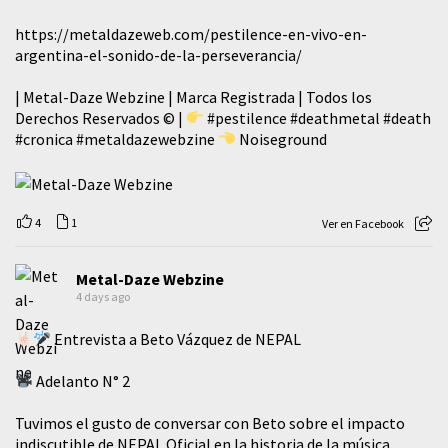
https://metaldazeweb.com/pestilence-en-vivo-en-
argentina-el-sonido-de-la-perseverancia/
| Metal-Daze Webzine | Marca Registrada | Todos los
Derechos Reservados © |
#pestilence
#deathmetal
#death
#cronica
#metaldazewebzine
Noiseground
4
1
Ver en Facebook
Metal-Daze Webzine
4 days ago
Entrevista a Beto Vázquez de NEPAL
Adelanto N° 2
Tuvimos el gusto de conversar con Beto sobre el impacto
indiscutible de NEPAL Oficial en la historia de la música