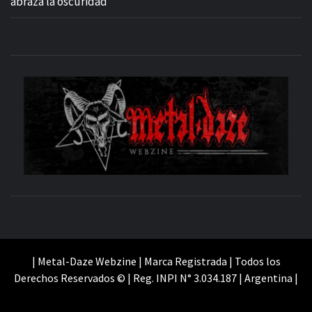
abraza la oscuridad”
M
SITIO OFICIAL
WE
| Metal-Daze Webzine | Marca Registrada | Todos los
Derechos Reservados © | Reg. INPI N° 3.034.187 | Argentina |