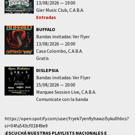
13/08/2026
19:00
Gier Music Club
C.A.B.A.
Entradas
BUFFALO
Bandas invitadas: Ver flyer
13/08/2026
20:00
Casa Colombo
C.A.B.A.
Gratis
DISLEPSIA
Bandas invitadas: Ver Flyer
15/08/2026
20:00
Marquee Session Live
C.A.B.A.
Comunicate con la banda
https://open.spotify.com/user/fryek7yen9yhawzi5yku0hbcs?
si=04fa543cf01849e9
¡
ESCUCHÁ NUESTRAS PLAYLISTS NACIONALES E