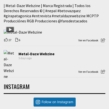
| Metal-Daze Webzine | Marca Registrada | Todos los
Derechos Reservados © |
#nepal
#betovazquez
#girapatagonica
#entrevista
#metaldazewebzine
MCPTP
Producciónes RGB Producciones
@fansdestacados
27
6
Ver en Facebook
Metal-Daze Webzine
5 days ago
Ver en Facebook
INSTAGRAM
Follow on Instagram