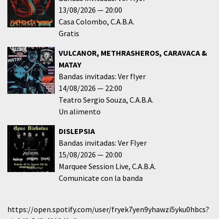
13/08/2026
20:00
Casa Colombo
C.A.B.A.
Gratis
VULCANOR, METHRASHEROS, CARAVACA &
MATAY
Bandas invitadas: Ver flyer
14/08/2026
22:00
Teatro Sergio Souza
C.A.B.A.
Un alimento
DISLEPSIA
Bandas invitadas: Ver Flyer
15/08/2026
20:00
Marquee Session Live
C.A.B.A.
Comunicate con la banda
https://open.spotify.com/user/fryek7yen9yhawzi5yku0hbcs?