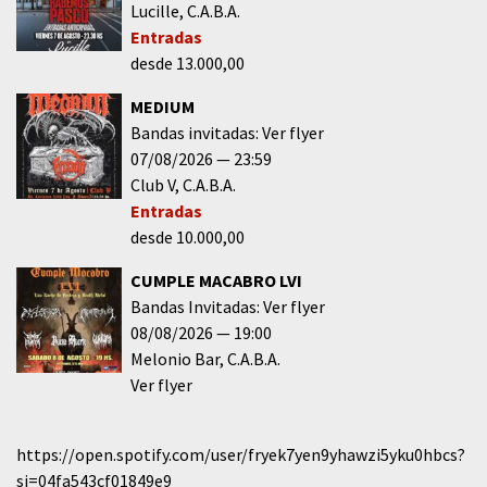
Lucille
C.A.B.A.
Entradas
desde 13.000,00
MEDIUM
Bandas invitadas: Ver flyer
07/08/2026
23:59
Club V
C.A.B.A.
Entradas
desde 10.000,00
CUMPLE MACABRO LVI
Bandas Invitadas: Ver flyer
08/08/2026
19:00
Melonio Bar
C.A.B.A.
Ver flyer
https://open.spotify.com/user/fryek7yen9yhawzi5yku0hbcs?
si=04fa543cf01849e9