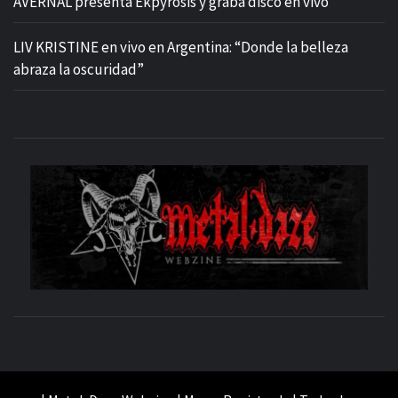
AVERNAL presenta Ekpyrosis y graba disco en vivo
LIV KRISTINE en vivo en Argentina: “Donde la belleza
abraza la oscuridad”
M
SITIO OFICIAL
WE