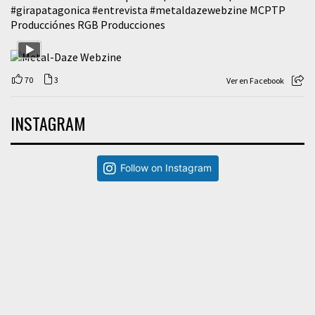
#girapatagonica
#entrevista
#metaldazewebzine
MCPTP
Producciónes RGB Producciones
70
3
Ver en Facebook
INSTAGRAM
Follow on Instagram