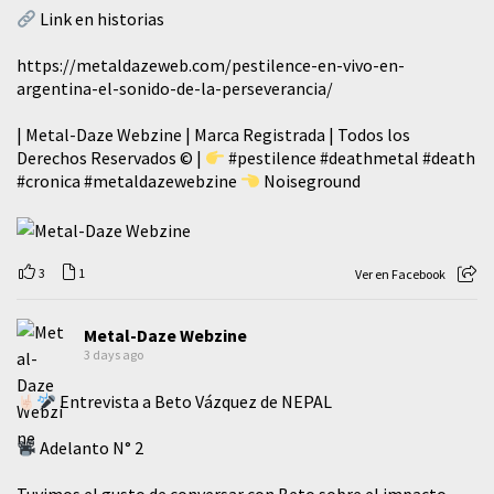
Link en historias
https://metaldazeweb.com/pestilence-en-vivo-en-
argentina-el-sonido-de-la-perseverancia/
| Metal-Daze Webzine | Marca Registrada | Todos los
Derechos Reservados © |
#pestilence
#deathmetal
#death
#cronica
#metaldazewebzine
Noiseground
3
1
Ver en Facebook
Metal-Daze Webzine
3 days ago
Entrevista a Beto Vázquez de NEPAL
Adelanto N° 2