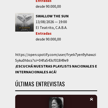
Entradas
desde 90.000,00
SWALLOW THE SUN
13/08/2026
19:00
El Teatrito
C.A.B.A.
Entradas
desde 90.000,00
https://open.spotify.com/user/fryek7yen9yhawzi
5yku0hbcs?si=04fa543cf01849e9
¡
ESCUCHÁ NUESTRAS PLAYLISTS NACIONALES E
INTERNACIONALES
ACÁ
!
ÚLTIMAS ENTREVISTAS