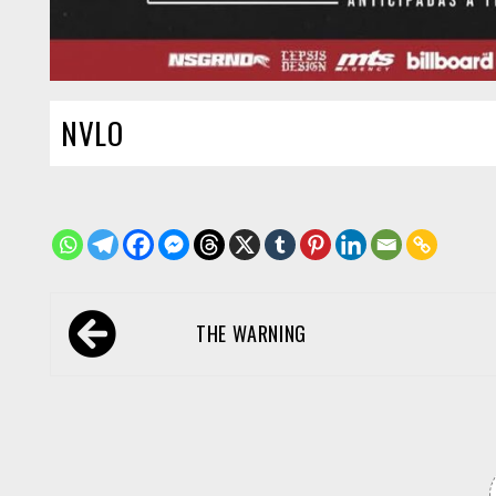
NVLO
Navegación
THE WARNING
de
entradas