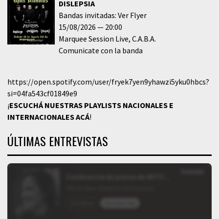
DISLEPSIA
Bandas invitadas: Ver Flyer
15/08/2026
20:00
Marquee Session Live
C.A.B.A.
Comunicate con la banda
https://open.spotify.com/user/fryek7yen9yhawzi5yku0hbcs?
si=04fa543cf01849e9
¡
ESCUCHÁ NUESTRAS PLAYLISTS NACIONALES E
INTERNACIONALES
ACÁ
!
ÚLTIMAS ENTREVISTAS