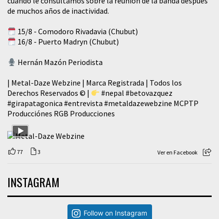
cuando le consultamos sobre la reunión de la banda después
de muchos años de inactividad.
15/8 - Comodoro Rivadavia (Chubut)
16/8 - Puerto Madryn (Chubut)
Hernán Mazón Periodista
| Metal-Daze Webzine | Marca Registrada | Todos los
Derechos Reservados © |
#nepal
#betovazquez
#girapatagonica
#entrevista
#metaldazewebzine
MCPTP
Producciónes RGB Producciones
77
3
Ver en Facebook
INSTAGRAM
Follow on Instagram