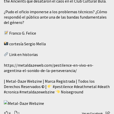
the Ancients que desataron el caos en el Club Cultural Bula.
¿Pudo el oficio imponerse a los problemas técnicos? ¿Cómo
respondió el público ante una de las bandas fundamentales
del género?
Franco G. Felice
cortesía Sergio Mella
Link en historias
https://metaldazeweb.com/pestilence-en-vivo-en-
argentina-el-sonido-de-la-perseverancia/
| Metal-Daze Webzine | Marca Registrada | Todos los
Derechos Reservados © |
#pestilence
#deathmetal
#death
#cronica
#metaldazewebzine
Noiseground
4
1
Ver en Facebook