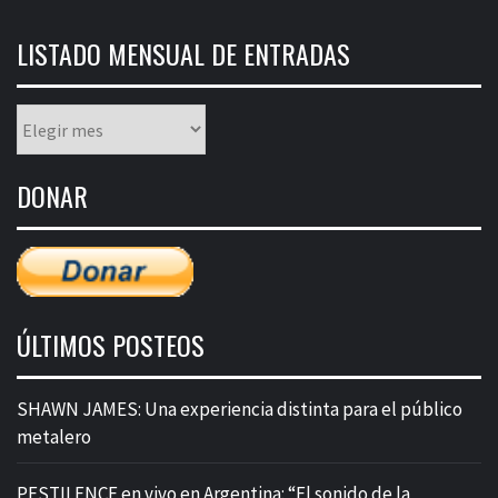
LISTADO MENSUAL DE ENTRADAS
Listado
mensual
de
DONAR
entradas
ÚLTIMOS POSTEOS
SHAWN JAMES: Una experiencia distinta para el público
metalero
PESTILENCE en vivo en Argentina: “El sonido de la