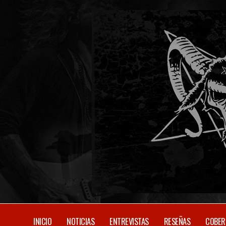
Skip
to
content
SITIO OFICIAL
INICIO
NOTICIAS
ENTREVISTAS
RESEÑAS
COBER