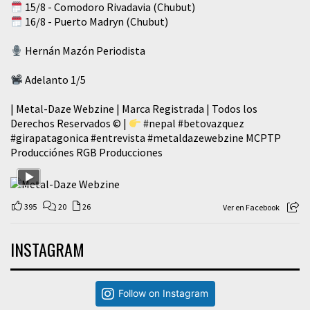
15/8 - Comodoro Rivadavia (Chubut)
16/8 - Puerto Madryn (Chubut)
Hernán Mazón Periodista
Adelanto 1/5
| Metal-Daze Webzine | Marca Registrada | Todos los
Derechos Reservados © |
#nepal
#betovazquez
#girapatagonica
#entrevista
#metaldazewebzine
MCPTP
Producciónes RGB Producciones
395
20
26
Ver en Facebook
INSTAGRAM
Follow on Instagram