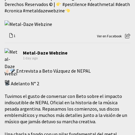
Derechos Reservados © |
#pestilence
#deathmetal
#death
#cronica
#metaldazewebzine
1
Ver en Facebook
Metal-Daze Webzine
1 day ago
Entrevista a Beto Vázquez de NEPAL
Adelanto N° 2
Tuvimos el gusto de conversar con Beto sobre el impacto
indiscutible de NEPAL Oficial en la historia de la música
pesada argentina. Repasamos los comienzos, sus discos
emblemáticos y muchos más detalles junto a la visión de un
músico que jamás detuvo su marcha creativa.
​Una charla a fondo con un pilar fundamental del metal