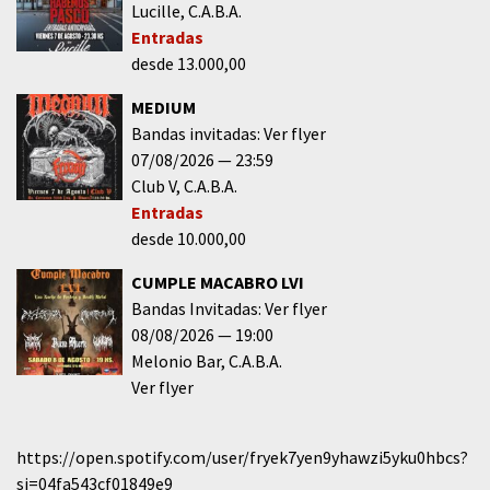
Lucille
C.A.B.A.
Entradas
desde 13.000,00
MEDIUM
Bandas invitadas: Ver flyer
07/08/2026
23:59
Club V
C.A.B.A.
Entradas
desde 10.000,00
CUMPLE MACABRO LVI
Bandas Invitadas: Ver flyer
08/08/2026
19:00
Melonio Bar
C.A.B.A.
Ver flyer
https://open.spotify.com/user/fryek7yen9yhawzi5yku0hbcs?
si=04fa543cf01849e9