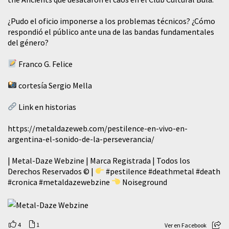
¿Pudo el oficio imponerse a los problemas técnicos? ¿Cómo
respondió el público ante una de las bandas fundamentales
del género?
Franco G. Felice
cortesía Sergio Mella
Link en historias
https://metaldazeweb.com/pestilence-en-vivo-en-
argentina-el-sonido-de-la-perseverancia/
| Metal-Daze Webzine | Marca Registrada | Todos los
Derechos Reservados © |
#pestilence
#deathmetal
#death
#cronica
#metaldazewebzine
Noiseground
4
1
Ver en Facebook