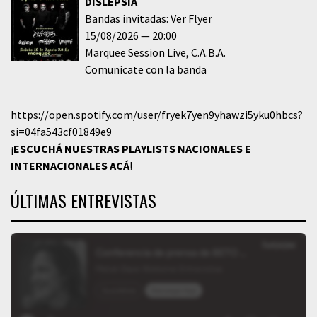
DISLEPSIA
Bandas invitadas: Ver Flyer
15/08/2026
20:00
Marquee Session Live
C.A.B.A.
Comunicate con la banda
https://open.spotify.com/user/fryek7yen9yhawzi5yku0hbcs?
si=04fa543cf01849e9
¡
ESCUCHÁ NUESTRAS PLAYLISTS NACIONALES E
INTERNACIONALES
ACÁ
!
ÚLTIMAS ENTREVISTAS