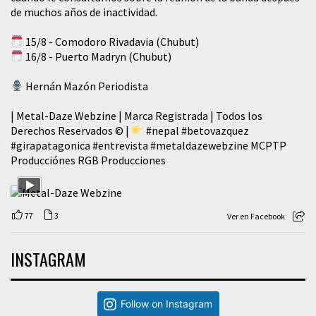
de muchos años de inactividad.
15/8 - Comodoro Rivadavia (Chubut)
16/8 - Puerto Madryn (Chubut)
Hernán Mazón Periodista
| Metal-Daze Webzine | Marca Registrada | Todos los
Derechos Reservados © |
#nepal
#betovazquez
#girapatagonica
#entrevista
#metaldazewebzine
MCPTP
Producciónes RGB Producciones
77
3
Ver en Facebook
INSTAGRAM
Follow on Instagram