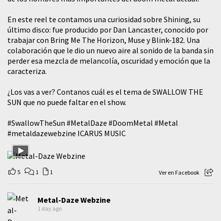
En este reel te contamos una curiosidad sobre Shining, su
último disco: fue producido por Dan Lancaster, conocido por
trabajar con Bring Me The Horizon, Muse y Blink-182. Una
colaboración que le dio un nuevo aire al sonido de la banda sin
perder esa mezcla de melancolía, oscuridad y emoción que la
caracteriza.
¿Los vas a ver? Contanos cuál es el tema de SWALLOW THE
SUN que no puede faltar en el show.
#SwallowTheSun
#MetalDaze
#DoomMetal
#Metal
#metaldazewebzine
ICARUS MUSIC
5
1
1
Ver en Facebook
Metal-Daze Webzine
1 day ago