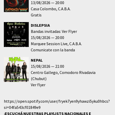
13/08/2026
20:00
Casa Colombo
C.A.B.A.
Gratis
DISLEPSIA
Bandas invitadas: Ver Flyer
15/08/2026
20:00
Marquee Session Live
C.A.B.A.
Comunicate con la banda
NEPAL
15/08/2026
21:00
Centro Gallego
Comodoro Rivadavia
(Chubut)
Ver flyer
https://open.spotify.com/user/fryek7yen9yhawzi5yku0hbcs?
si=04fa543cf01849e9
¡
ESCUCHÁ NUESTRAS PLAYLISTS NACIONALES E