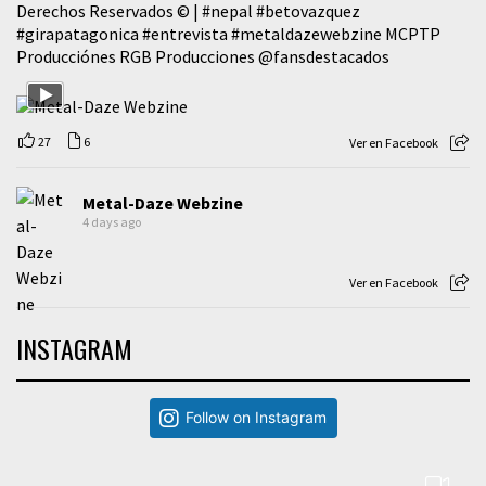
Derechos Reservados © |
#nepal
#betovazquez
#girapatagonica
#entrevista
#metaldazewebzine
MCPTP
Producciónes RGB Producciones
@fansdestacados
27
6
Ver en Facebook
Metal-Daze Webzine
4 days ago
Ver en Facebook
INSTAGRAM
Follow on Instagram