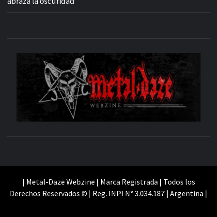
abraza la oscuridad”
M
SITIO OFICIAL
WE
| Metal-Daze Webzine | Marca Registrada | Todos los
Derechos Reservados © | Reg. INPI N° 3.034.187 | Argentina |