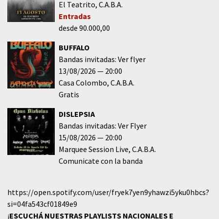
El Teatrito
C.A.B.A.
Entradas
desde 90.000,00
BUFFALO
Bandas invitadas: Ver flyer
13/08/2026
20:00
Casa Colombo
C.A.B.A.
Gratis
DISLEPSIA
Bandas invitadas: Ver Flyer
15/08/2026
20:00
Marquee Session Live
C.A.B.A.
Comunicate con la banda
https://open.spotify.com/user/fryek7yen9yhawzi5yku0hbcs?
si=04fa543cf01849e9
¡
ESCUCHÁ NUESTRAS PLAYLISTS NACIONALES E