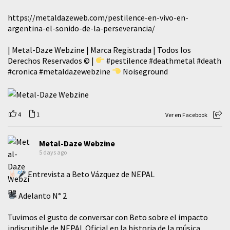
https://metaldazeweb.com/pestilence-en-vivo-en-
argentina-el-sonido-de-la-perseverancia/
| Metal-Daze Webzine | Marca Registrada | Todos los
Derechos Reservados © |
#pestilence
#deathmetal
#death
#cronica
#metaldazewebzine
Noiseground
4
1
Ver en Facebook
Metal-Daze Webzine
5 days ago
Entrevista a Beto Vázquez de NEPAL
Adelanto N° 2
Tuvimos el gusto de conversar con Beto sobre el impacto
indiscutible de NEPAL Oficial en la historia de la música