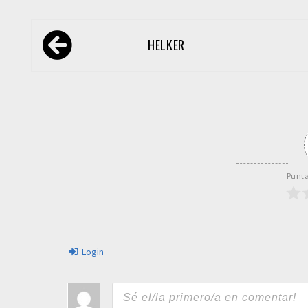
Navegación
HELKER
de
entradas
Punta
Login