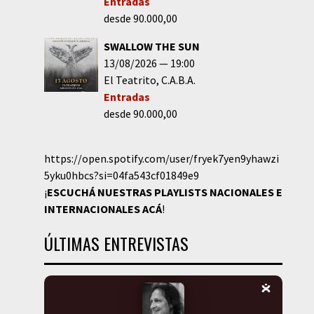
Entradas
desde 90.000,00
SWALLOW THE SUN
13/08/2026
19:00
El Teatrito
C.A.B.A.
Entradas
desde 90.000,00
https://open.spotify.com/user/fryek7yen9yhawzi
5yku0hbcs?si=04fa543cf01849e9
¡
ESCUCHÁ NUESTRAS PLAYLISTS NACIONALES E
INTERNACIONALES
ACÁ
!
ÚLTIMAS ENTREVISTAS