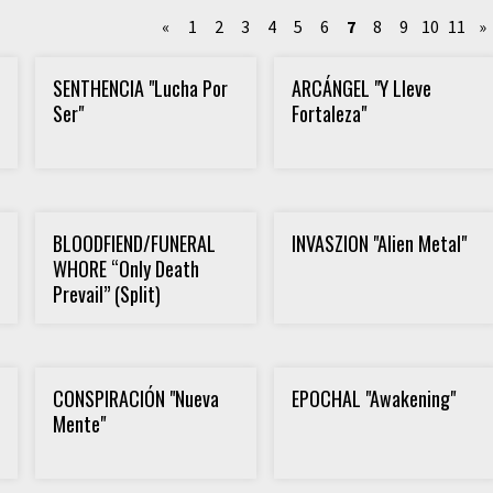
«
1
2
3
4
5
6
7
8
9
10
11
»
SENTHENCIA "Lucha Por
ARCÁNGEL "Y Lleve
Ser"
Fortaleza"
BLOODFIEND/FUNERAL
INVASZION "Alien Metal"
WHORE “Only Death
Prevail” (Split)
CONSPIRACIÓN "Nueva
EPOCHAL "Awakening"
Mente"