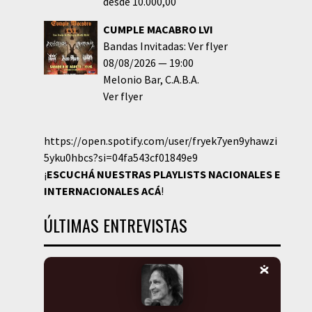
desde 10.000,00
CUMPLE MACABRO LVI
Bandas Invitadas: Ver flyer
08/08/2026
19:00
Melonio Bar
C.A.B.A.
Ver flyer
https://open.spotify.com/user/fryek7yen9yhawzi
5yku0hbcs?si=04fa543cf01849e9
¡
ESCUCHÁ NUESTRAS PLAYLISTS NACIONALES E
INTERNACIONALES
ACÁ
!
ÚLTIMAS ENTREVISTAS