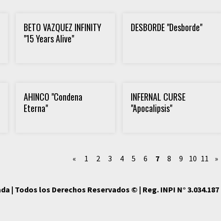
BETO VAZQUEZ INFINITY
DESBORDE "Desborde"
"15 Years Alive"
AHINCO "Condena
INFERNAL CURSE
Eterna"
"Apocalipsis"
«
1
2
3
4
5
6
7
8
9
10
11
»
da | Todos los Derechos Reservados © | Reg. INPI N° 3.034.187 