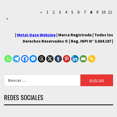
«
1
2
3
4
5
6
7
8
9
10
11
»
|
Metal-Daze Webzine
| Marca Registrada | Todos los
Derechos Reservados © | Reg. INPI N° 3.034.187 |
Buscar:
REDES SOCIALES