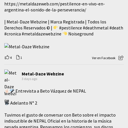
https://metaldazeweb.com/pestilence-en-vivo-en-
argentina-el-sonido-de-la-perseverancia/
| Metal-Daze Webzine | Marca Registrada | Todos los
Derechos Reservados © |
#pestilence
#deathmetal
#death
#cronica
#metaldazewebzine
Noiseground
4
1
Ver en Facebook
Metal-Daze Webzine
3 days ago
Entrevista a Beto Vázquez de NEPAL
Adelanto N° 2
Tuvimos el gusto de conversar con Beto sobre el impacto
indiscutible de NEPAL Oficial en la historia de la música
pesada argentina. Repasamos los comienzos, sus discos