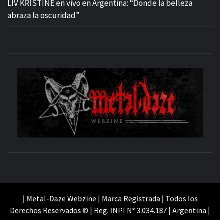
LIV KRISTINE en vivo en Argentina: “Donde la belleza
abraza la oscuridad”
M
SITIO OFICIAL
WE
| Metal-Daze Webzine | Marca Registrada | Todos los
Derechos Reservados © | Reg. INPI N° 3.034.187 | Argentina |