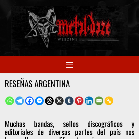
Skip
to
M
content
SITIO OFICIAL
Primary
Menu
WE
RESEÑAS ARGENTINA
Muchas bandas, sellos discográficos y
editoriales de diversas partes del país nos