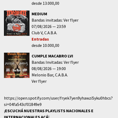
desde 13.000,00
MEDIUM
Bandas invitadas: Ver flyer
07/08/2026
23:59
Club V
C.A.B.A.
Entradas
desde 10.000,00
CUMPLE MACABRO LVI
Bandas Invitadas: Ver flyer
08/08/2026
19:00
Melonio Bar
C.A.B.A.
Ver flyer
https://open.spotify.com/user/fryek7yen9yhawzi5yku0hbcs?
si=04fa543cf01849e9
¡
ESCUCHÁ NUESTRAS PLAYLISTS NACIONALES E
INTERNACIONALES
ACÁ
!