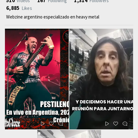
510
167
1,314
Videos
Following
Followers
6,885
Likes
Webzine argentino especializado en heavy metal