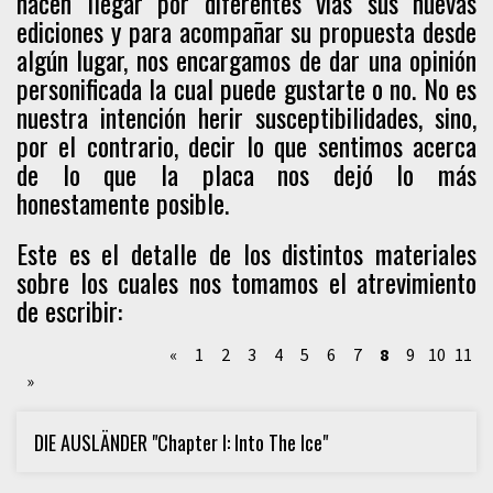
hacen llegar por diferentes vías sus nuevas
ediciones y para acompañar su propuesta desde
algún lugar, nos encargamos de dar una opinión
personificada la cual puede gustarte o no. No es
nuestra intención herir susceptibilidades, sino,
por el contrario, decir lo que sentimos acerca
de lo que la placa nos dejó lo más
honestamente posible.
Este es el detalle de los distintos materiales
sobre los cuales nos tomamos el atrevimiento
de escribir:
«
1
2
3
4
5
6
7
8
9
10
11
»
DIE AUSLÄNDER "Chapter I: Into The Ice"