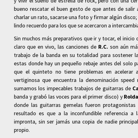
y vivir el sueño de estrella de rock, pero con una ce
bueno rescatar el buen gesto de que antes de salir a
charlar un rato, sacarse una foto y firmar algún disc
lindo recuerdo para los que se acercaron a intercambia
Sin muchos más preparativos que ir y tocar, el inicio
claro que en vivo, las canciones de
R.C.
son aún más 
trabajo de la banda en su totalidad para sostener 
estas donde hay un pequeño rebaje antes del solo par
que el quinteto no tiene problemas en acelerar 
vertiginosa que encuentra la denominación speed 
sumamos los impecables trabajos de guitarras de
Ca
banda y grabó las voces para el primer disco) y
Rold
donde las guitarras gemelas fueron protagonistas
resultado es que a la inconfundible referencia a l
impronta, sin ser jamás una copia de nadie princip
propio.