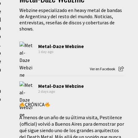
o
Webzine especializado en heavy metal de bandas
e
de Argentina y del resto del mundo. Noticias,
l
entrevistas, reseñas de discos y coberturas de
n
shows.
o
.
Metal-Daze Webzine
o
1 day ago
e
a
Ver en Facebook
Metal-Daze Webzine
n
2 days ago
o
CRÓNICA
A menos de un año de su última visita, Pestilence
(official) volvió a Buenos Aires para demostrar por
qué sigue siendo uno de los grandes arquitectos
del Death Metal. Más allá de un sonido que nunca