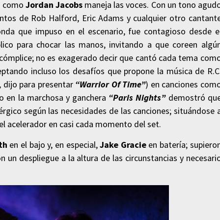
on como
Jordan Jacobs
maneja las voces. Con un tono agud
entos de Rob Halford, Eric Adams y cualquier otro cantant
onda que impuso en el escenario, fue contagioso desde e
ico para chocar las manos, invitando a que coreen algú
cómplice; no es exagerado decir que cantó cada tema com
ceptando incluso los desafíos que propone la música de R.C
, dijo para presentar
“Warrior Of Time”
) en canciones com
o en la marchosa y ganchera
“Paris Nights”
demostró qu
érgico según las necesidades de las canciones; situándose 
 el acelerador en casi cada momento del set.
th
en el bajo y, en especial,
Jake Gracie
en batería; supiero
n un despliegue a la altura de las circunstancias y necesari