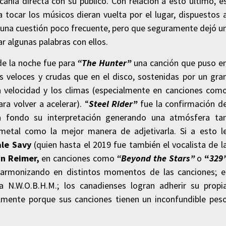
rcanía directa con su público. Con relación a esto último, e
 tocar los músicos dieran vuelta por el lugar, dispuestos 
o; una cuestión poco frecuente, pero que seguramente dejó u
r algunas palabras con ellos.
 de la noche fue para
“The Hunter”
una canción que puso e
veloces y crudas que en el disco, sostenidas por un gra
la velocidad y los climas (especialmente en canciones com
a volver a acelerar). “
Steel Rider”
fue la confirmación d
a fondo su interpretación generando una atmósfera ta
metal como la mejor manera de adjetivarla. Si a esto l
le Savy
(quien hasta el 2019 fue también el vocalista de l
an Reimer,
en canciones como
“Beyond the Stars”
o
“
329
 armonizando en distintos momentos de las canciones; e
a N.W.O.B.H.M.; los canadienses logran adherir su propi
almente porque sus canciones tienen un inconfundible pes