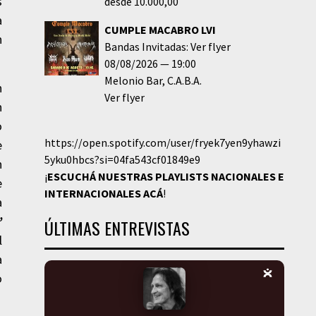
s
desde 10.000,00
a
CUMPLE MACABRO LVI
n
Bandas Invitadas: Ver flyer
08/08/2026
19:00
Melonio Bar
C.A.B.A.
n
Ver flyer
n
o
https://open.spotify.com/user/fryek7yen9yhawzi
e
5yku0hbcs?si=04fa543cf01849e9
n
¡
ESCUCHÁ NUESTRAS PLAYLISTS NACIONALES E
e
INTERNACIONALES
ACÁ
!
a
”
ÚLTIMAS ENTREVISTAS
l
a
o