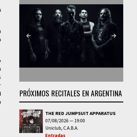
s
n
a
o
n
s
r
PRÓXIMOS RECITALES EN ARGENTINA
l
a
THE RED JUMPSUIT APPARATUS
07/08/2026
19:00
Uniclub
C.A.B.A.
Entradas