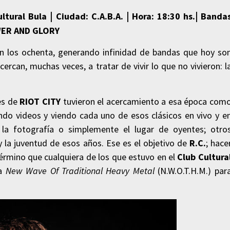
ultural Bula
|
Ciudad: C.A.B.A.
|
Hora: 18:30 hs.
|
Banda
WER AND GLORY
n los ochenta, generando infinidad de bandas que hoy so
cercan, muchas veces, a tratar de vivir lo que no vivieron: l
es de
RIOT CITY
tuvieron el acercamiento a esa época com
ndo videos y viendo cada uno de esos clásicos en vivo y e
 la fotografía o simplemente el lugar de oyentes; otro
 la juventud de esos años. Ese es el objetivo de
R.C.
; hace
término que cualquiera de los que estuvo en el
Club Cultura
la
New Wave Of Traditional Heavy Metal
(N.W.O.T.H.M.) par