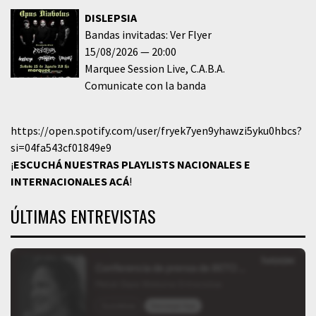
DISLEPSIA
Bandas invitadas: Ver Flyer
15/08/2026
20:00
Marquee Session Live
C.A.B.A.
Comunicate con la banda
https://open.spotify.com/user/fryek7yen9yhawzi5yku0hbcs?
si=04fa543cf01849e9
¡
ESCUCHÁ NUESTRAS PLAYLISTS NACIONALES E
INTERNACIONALES
ACÁ
!
ÚLTIMAS ENTREVISTAS