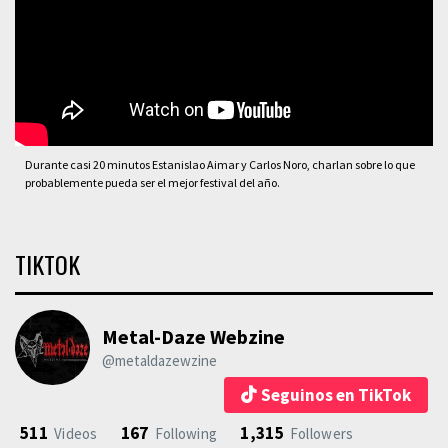
Durante casi 20 minutos Estanislao Aimar y Carlos Noro, charlan sobre lo que
probablemente pueda ser el mejor festival del año.
TIKTOK
Metal-Daze Webzine
@metaldazewzine
Seguinos en TikTok
511
167
1,315
Videos
Following
Followers