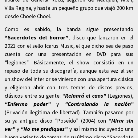
Villa Regina, y hasta un pequeño grupo que viajó 200 km
desde Choele Choel.
Como es sabido, la banda sigue presentando
“Sacerdotes del horror”
, disco que lanzaron en el
2021 con el sello Icarus Music, el que dicho sea de paso
cuenta con una presentación
en DVD
para sus
“legiones”. Básicamente, el show consistió en un
repaso de toda su discografía, aunque esta vez al ser
un show del interior se vinieron con una apertura clásica
y eligieron abrir con tres temas de discos previos,
clásicos entre su gente:
“Reinará el caos”
(Legiones),
“Enfermo poder”
y
“Controlando la nación”
(Privación ilegítima de libertad). También pasaron por
su ya antiguo disco “Poseído” (2004) con
“Mirar sin
ver”
y
“No me prediques”
y así mismo incluyendo una
buena variante de temas de su último disco “Sacerdote